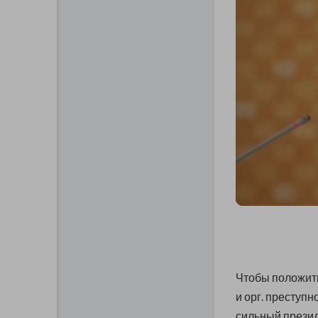
Чтобы положить
и орг. преступ
сильный презид