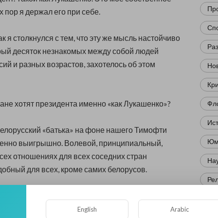
Пр
х пор я держал его при себе.
Сп
ак я столкнулся с тем, что эту же мысль настойчиво
Ра
рый десяток незнакомых между собой людей
ий и разных возрастов, захотелось об этом
Нов
Кр
не хотят президента именно «как Лукашенко»?
Фл
Ис
белорусский «батька» на фоне нашего Тимофти
Юм
бенно выигрышно. Волевой, принципиальный,
сех отношениях для всех соседних стран
Нау
добный для всех, кроме самих белорусов.
Ре
д соскучился по порядку. Мафия, эти политические
Эк
остали уже всех. Молдова готова к приходу
English
Arabic
Др