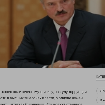
КАТЕ
Об
 конец политическому кризису, разгулу коррупции
ности в высших эшелонах власти, Молдове нужен
В 
ент. Такой как Лукашенко. Это моё собственное