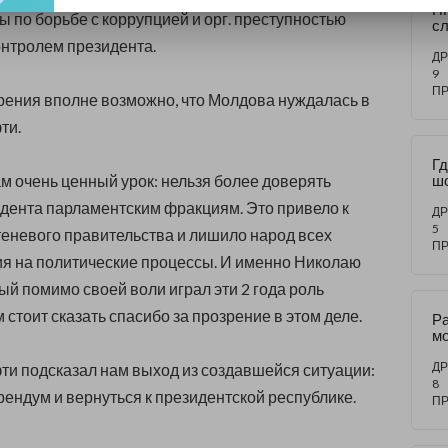
П
ы по борьбе с коррупцией и орг. преступностью
сл
Д
онтролем президента.
ДР
9
П
 зрения вполне возможно, что Молдова нуждалась в
ти.
Гд
м очень ценный урок: нельзя более доверять
ш
дента парламентским фракциям. Это привело к
ДР
5
еневого правительства и лишило народ всех
П
я на политические процессы. И именно Николаю
ый помимо своей воли играл эти 2 года роль
 стоит сказать спасибо за прозрение в этом деле.
Ра
м
го
нн
ДР
и подсказал нам выход из создавшейся ситуации:
8
ендум и вернуться к президентской республике.
П