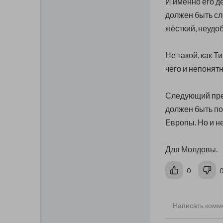
И именно его д
должен быть с
жёсткий, неудо
Не такой, как 
чего и непонятн
Следующий пре
должен быть по
Европы. Но и не
Для Молдовы.
0