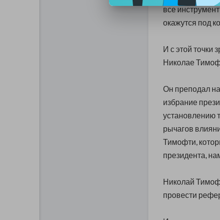
все инструмент
окажутся под к
И с этой точки
Николае Тимоф
Он преподал на
избрание прези
установлению т
рычагов влияни
Тимофти, котор
президента, нам
Николай Тимофт
провести рефер