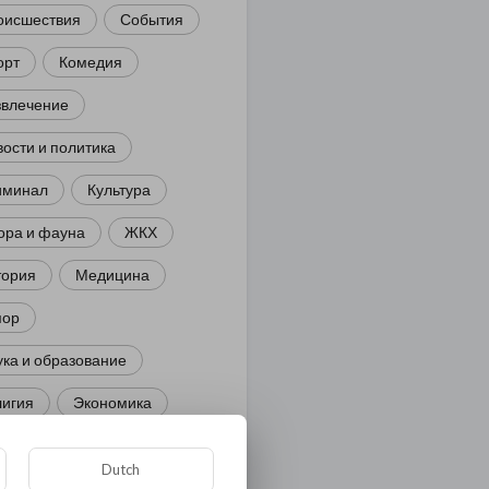
оисшествия
События
орт
Комедия
звлечение
ости и политика
иминал
Культура
ора и фауна
ЖКХ
тория
Медицина
ор
ка и образование
лигия
Экономика
ология
Технологии
Dutch
угая