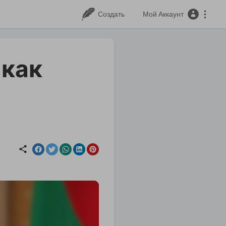
Создать
Мой Аккаунт
 как