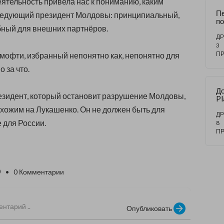
еятельность привела нас к пониманию, каким
П
ледующий президент Молдовы: принципиальный,
п
бный для внешних партнёров.
ДР
3
П
Тимофти, избранный непонятно как, непонятно для
о за что.
До
зидент, который остановит разрушение Молдовы,
Pl
хожим на Лукашенко. Он не должен быть для
ДР
 для России.
8
П
0
• 0 Комментарии
Опубликовать