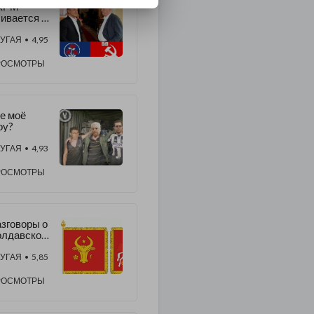
КРМ
ивается с
ПМ
УГАЯ
• 4,95
РОСМОТРЫ
е моё
оу?
УГАЯ
• 4,93
РОСМОТРЫ
зговоры о
олдавской
сударстве
ости (1)
УГАЯ
• 5,85
РОСМОТРЫ