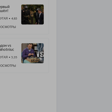
ервый
ошёл!
УГАЯ
• 4,85
РОСМОТРЫ
дон vs
ahotniuc
УГАЯ
• 5,35
РОСМОТРЫ