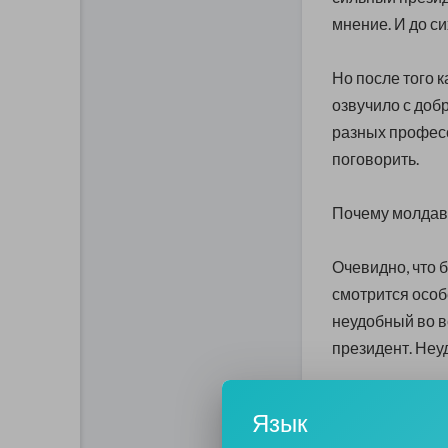
мнение. И до си
Но после того к
озвучило с доб
разных професс
поговорить.
Почему молдава
Очевидно, что 
смотрится осо
неудобный во в
президент. Неу
Наверное, наро
Язык
кланы, просто д