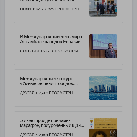
Севастополь
ПОЛИТИКА
• 2,825 ПРОСМОТРЫ
В Международный день мира
Ассамблее народов Евразии
передали приветствия
Генеральный секретарь ООН
СОБЫТИЯ
• 2,833 ПРОСМОТРЫ
и Министр иностранных дел
РФ
Международный конкурс
«Умные решения городов:
Восток – Запад» | 07.08.2022-
10.10.2022
ДРУГАЯ
• 7,602 ПРОСМОТРЫ
5 июня пройдет онлайн-
марафон, приуроченный к Дню
русского языка
ДРУГАЯ
• 2,801 ПРОСМОТРЫ