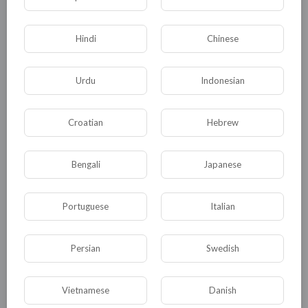
Hindi
Chinese
Urdu
Indonesian
Croatian
Hebrew
Bengali
Japanese
Portuguese
Italian
Powered by
Froala Editor
Persian
Swedish
0
0
• 0 Комментарии
Vietnamese
Danish