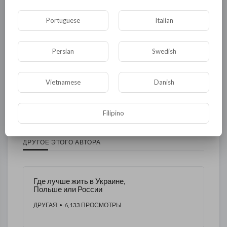
Спорт
Комедия
Развлечение
Portuguese
Italian
Новости и политика
Криминал
Культура
Флора и фауна
ЖКХ
История
Persian
Swedish
Медицина
Юмор
Наука и образование
Vietnamese
Danish
Религия
Экономика
Экология
Технологии
Другая
Filipino
ДРУГОЕ ЭТОГО АВТОРА
Где лучше жить в Украине,
Польше или России
ДРУГАЯ
• 6,133 ПРОСМОТРЫ