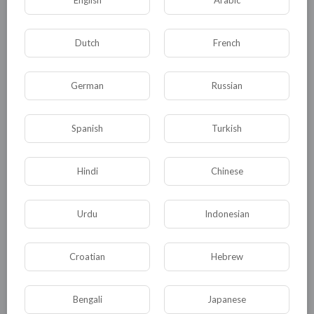
Dutch
French
German
Russian
Комментариев нет
Spanish
Turkish
Hindi
Chinese
КАТЕГОРИИ
Urdu
Indonesian
Croatian
Hebrew
Общая
Политика
В мире
Общество
Происшествия
События
Bengali
Japanese