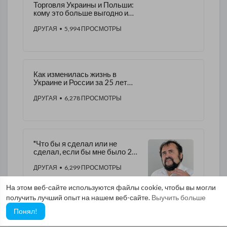
Торговля Украины и Польши:
кому это больше выгодно и
почему
ДРУГАЯ
• 5,994 ПРОСМОТРЫ
Как изменилась жизнь в
Украине и России за 25 лет
ИНФОГРАФИКА
ДРУГАЯ
• 6,278 ПРОСМОТРЫ
"Что бы я сделал или не
сделал, если бы мне было 20
лет.. Советы бывалого"
ДРУГАЯ
• 6,299 ПРОСМОТРЫ
На этом веб-сайте используются файлы cookie, чтобы вы могли
получить лучший опыт на нашем веб-сайте.
Выучить больше
Понял!