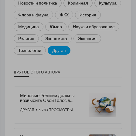
Новости и политика
Криминал
Культура
Флора и фауна
ЖКХ
История
Медицина
Юмор
Наука и образование
Религия
Экономика
Экология
Технологии
Другая
ДРУГОЕ ЭТОГО АВТОРА
Мировые Религии должны
возвысить Свой Голос в
Защиту Истины и Социальной
Справедливости!
ДРУГАЯ
• 5,783 ПРОСМОТРЫ