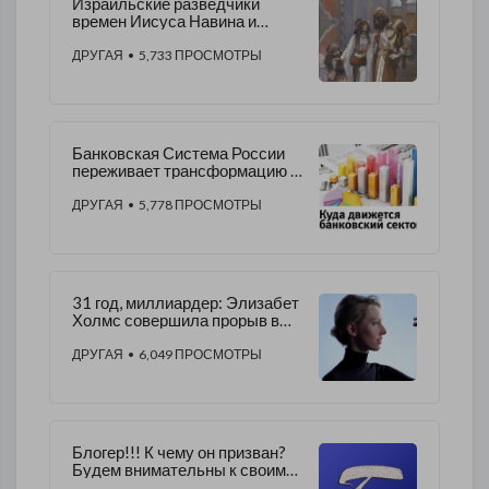
Израильские разведчики
времен Иисуса Навина и
История блудницы Раав.
ДРУГАЯ
• 5,733 ПРОСМОТРЫ
Банковская Система России
переживает трансформацию и
ищет новые пути своего
эволюционного развития
ДРУГАЯ
• 5,778 ПРОСМОТРЫ
31 год, миллиардер: Элизабет
Холмс совершила прорыв в
медицине
ДРУГАЯ
• 6,049 ПРОСМОТРЫ
Блогер!!! К чему он призван?
Будем внимательны к своим
словам...!!!