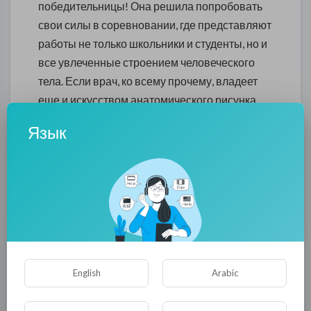
победительницы! Она решила попробовать
свои силы в соревновании, где представляют
работы не только школьники и студенты, но и
все увлеченные строением человеческого
тела. Если врач, ко всему прочему, владеет
еще и искусством анатомического рисунка,
это только поможет ему в работе.
Язык
Акварелью на холсте десятиклассница
изобразила человека, все его мышцы, а на
груди, плече и ключице сидящих жаб. Стоит
отметить, что эти земноводные сидели там,
где обычно человек ощущает боль при
стенокардии, а именно это заболевание и
отображено в работе школьницы. Напомним,
English
Arabic
что стенокардию в народе называют грудная
жаба.