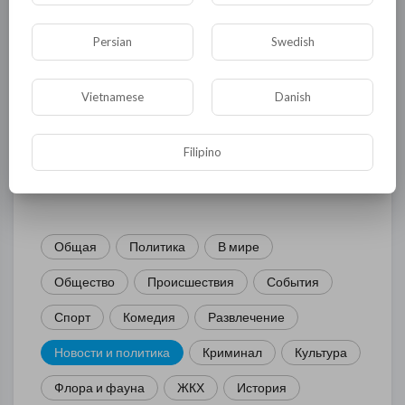
Persian
Swedish
Комментариев нет
Vietnamese
Danish
Filipino
КАТЕГОРИИ
Общая
Политика
В мире
Общество
Происшествия
События
Спорт
Комедия
Развлечение
Новости и политика
Криминал
Культура
Флора и фауна
ЖКХ
История