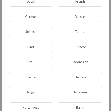
Dutch
French
Рисунки победителей вошли в печатный
каталог работ лауреатов V Международного
конкурса анатомического рисунка, между тем,
German
Russian
перед десятиклассницей школы №1354 стоит
сложный выбор, чем заниматься в жизни:
Spanish
Turkish
медициной или архитектурой.
Hindi
Chinese
0
0
• 0 Комментарии
Urdu
Indonesian
Опубликовать
Croatian
Hebrew
Bengali
Japanese
Portuguese
Italian