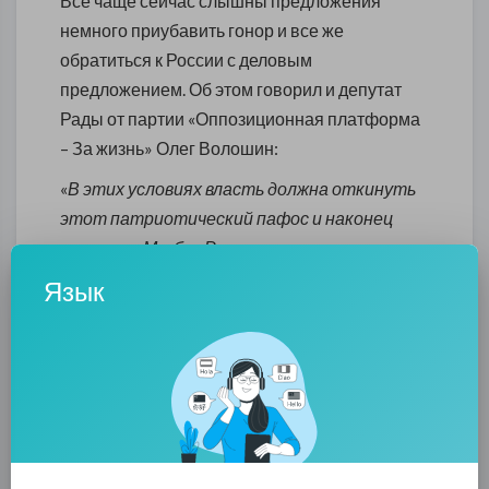
Все чаще сейчас слышны предложения
немного приубавить гонор и все же
обратиться к России с деловым
предложением. Об этом говорил и депутат
Рады от партии «Оппозиционная платформа
– За жизнь» Олег Волошин:
«
В этих условиях власть должна откинуть
этот патриотический пафос и наконец
сказать: «Мы без России не просто не
можем войну остановить, мы без России не
Язык
можем обеспечить наличие тепла в
квартирах, мы без России не можем
обеспечить работу остатков нашей
промышленности, мы без России не можем
обеспечить наличие электричества в
электросетях
»