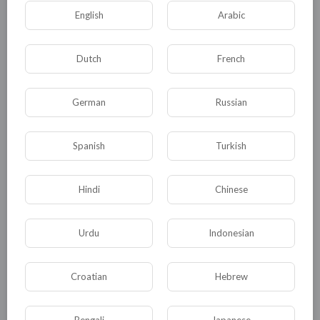
По сути, перед украинским правительством
English
Arabic
стоит вопрос: на что оно готово пойти ради
благополучия граждан? Хотя, глупый вопрос,
Dutch
French
если вспомнить, что под его началом уже
который год гибнут люди на юго-востоке
страны. Отринуть надуманные обиды и пойти
German
Russian
на контакт с Россией – самое разумный
выход. В противном случае не исключено, что
Spanish
Turkish
история народных волнений 2014 года может
повториться. Все ведь знают, что украинцы не
Hindi
Chinese
любят, когда их используют, а ведь именно
этим власти страны и занимаются.
Urdu
Indonesian
0
0
• 0 Комментарии
Croatian
Hebrew
Опубликовать