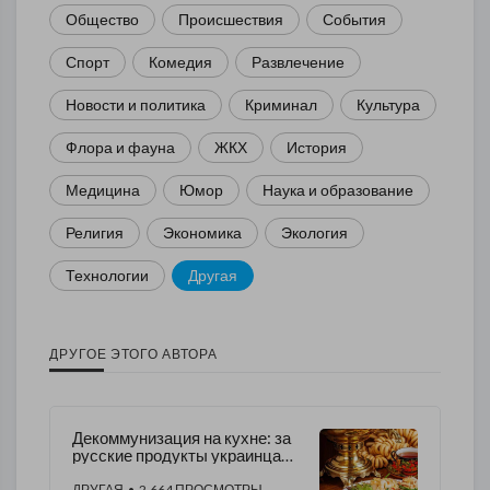
Общество
Происшествия
События
Спорт
Комедия
Развлечение
Новости и политика
Криминал
Культура
Флора и фауна
ЖКХ
История
Медицина
Юмор
Наука и образование
Религия
Экономика
Экология
Технологии
Другая
ДРУГОЕ ЭТОГО АВТОРА
Декоммунизация на кухне: за
русские продукты украинцам
придется раскошелиться
ДРУГАЯ
• 2,664 ПРОСМОТРЫ