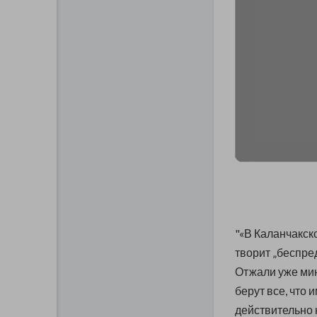
"«В Каланчакс
творит „беспред
Отжали уже мин
берут все, что 
действительно 