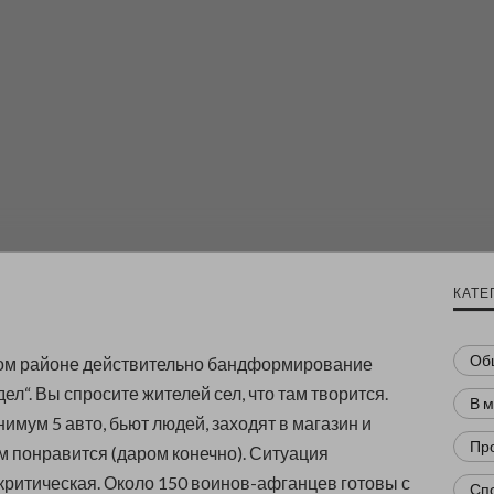
КАТЕ
Об
ком районе действительно бандформирование
ел“. Вы спросите жителей сел, что там творится.
В 
имум 5 авто, бьют людей, заходят в магазин и
Пр
им понравится (даром конечно). Ситуация
критическая. Около 150 воинов-афганцев готовы с
Сп