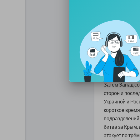
том числе из Ро
прибывать попо
Сирии. Возникн
Потом у «Айдар
ответит своим 
полномасштабн
поставки будут
подвергнется о
Затем Запад со
сторон и после
Украиной и Рос
короткое время
подразделений.
битва за Крым,
атакует по трё