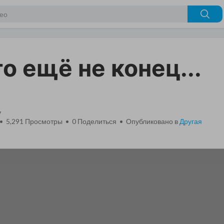
то ещё не конец...
v
 • 5,291 Просмотры •
0
Поделиться • Опубликовано в
Другая