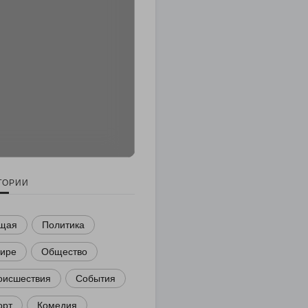
ГОРИИ
щая
Политика
мире
Общество
оисшествия
События
орт
Комедия