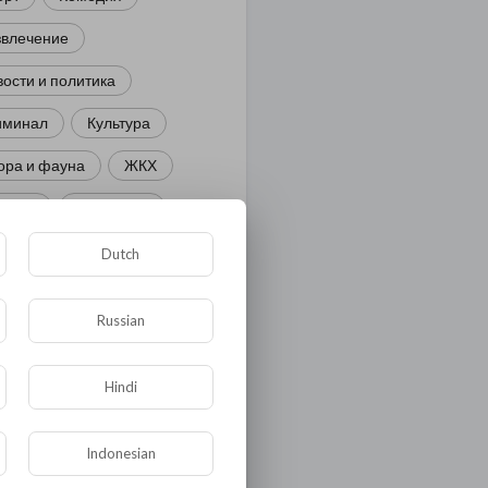
звлечение
ости и политика
иминал
Культура
ора и фауна
ЖКХ
тория
Медицина
ор
Dutch
ка и образование
Russian
лигия
Экономика
ология
Технологии
Hindi
угая
Indonesian