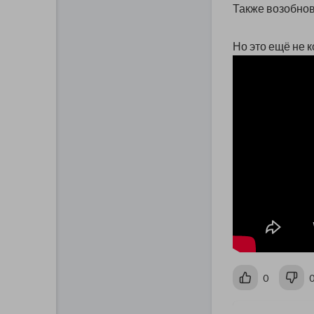
Также возобнов
Но это ещё не ко
0