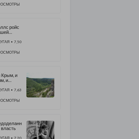
РОСМОТРЫ
ллс ройс
ашей
ерти
УГАЯ
• 7,50
РОСМОТРЫ
.и Крым, и
м, и
рюссель
ридачу...
УГАЯ
• 7,63
РОСМОТРЫ
едоделанн
 власть
УГАЯ
• 7,20