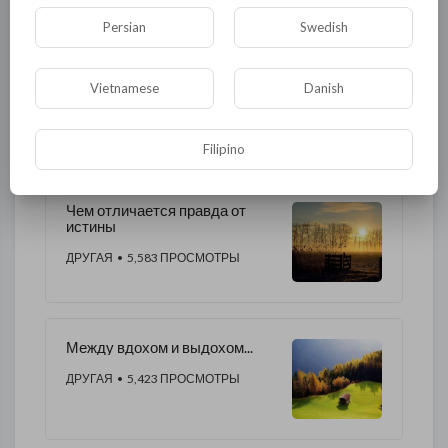
Религия
Экономика
Экология
Persian
Swedish
Технологии
Другая
Vietnamese
Danish
ДРУГОЕ ЭТОГО АВТОРА
Filipino
Чем отличается правда от
истины
ДРУГАЯ
• 5,583 ПРОСМОТРЫ
Между вдохом и выдохом...
ДРУГАЯ
• 5,423 ПРОСМОТРЫ