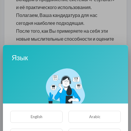
и её практического использования.
Полагаем, Ваша кандидатура для нас
сегодня наиболее подходящая.
После того, как Вы примеряете на себя эти
новые мыслительные способности и оцените
их в работе, Вы сможете более глубоко и
осмысленно освещать ход социальных
Язык
процессов в блогосфере.
Все расходы связанные с пребыванием на
територии Черногории (транспорт, жильё,
питание и обучение) Консалтинговая фирма
«Результат» берёт на себя.
Продолжительность пребывания и обучения
4 дня.
English
Arabic
Дату начала обучения предлагаем
согласовать дополнительно.