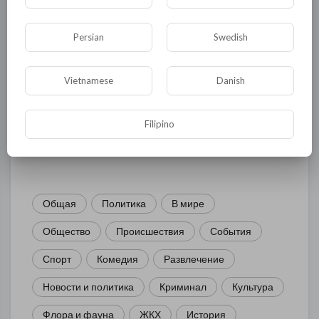
Persian
Swedish
Комментариев нет
Vietnamese
Danish
Filipino
КАТЕГОРИИ
Общая
Политика
В мире
Общество
Происшествия
События
Спорт
Комедия
Развлечение
Новости и политика
Криминал
Культура
Флора и фауна
ЖКХ
История