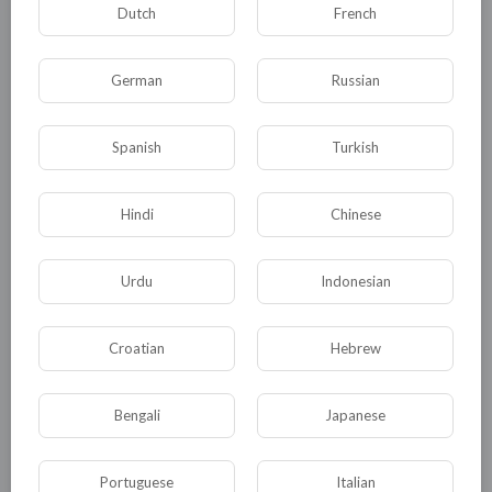
Выражаю надежду на то, что полученные
Dutch
French
знания позволят Вам понять, какие
возможности открывает система «Результат»
German
Russian
для увеличения эффективности социальных
отношений между жителями разных стран.
Spanish
Turkish
С уважением.
Виктор Юшин.
Hindi
Chinese
0
0
• 0 Комментарии
Urdu
Indonesian
Опубликовать
Croatian
Hebrew
Bengali
Japanese
Portuguese
Italian