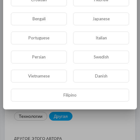
КАТЕГОРИИ
Bengali
Japanese
Общая
Политика
В мире
Portuguese
Italian
Общество
Происшествия
События
Спорт
Комедия
Развлечение
Persian
Swedish
Новости и политика
Криминал
Культура
Vietnamese
Danish
Флора и фауна
ЖКХ
История
Медицина
Юмор
Наука и образование
Filipino
Религия
Экономика
Экология
Технологии
Другая
ДРУГОЕ ЭТОГО АВТОРА