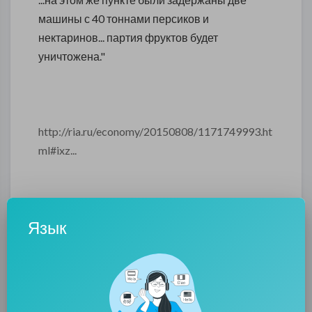
машины с 40 тоннами персиков и
нектаринов... партия фруктов будет
уничтожена."
http://ria.ru/economy/20150808/1171749993.ht
ml#ixz...
Язык
Эмбарго? Понятно! Но зачем же так -
"выбросила в пропасть", спасители
человечества хреновы?!