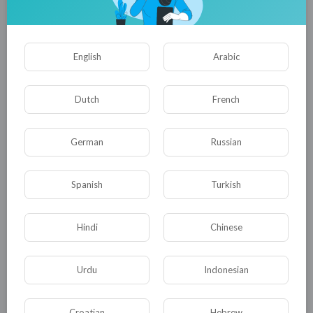
0
0
• 0 Комментарии
English
Arabic
Опубликовать
Dutch
French
German
Russian
Spanish
Turkish
Hindi
Chinese
Комментариев нет
Urdu
Indonesian
Croatian
Hebrew