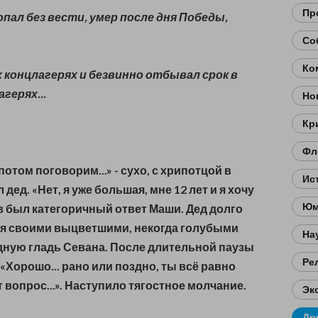
Пр
опал без вести, умер после дня Победы,
Со
Ко
 концлагерях и безвинно отбывал срок в
герях...
Но
Кр
Фл
отом поговорим...» - сухо, с хрипотцой в
Ис
 дед. «Нет, я уже большая, мне 12 лет и я хочу
Юм
ков был категоричный ответ Маши. Дед долго
ря своими выцветшими, некогда голубыми
На
дную гладь Севана. После длительной паузы
Ре
«Хорошо... рано или поздно, ты всё равно
 вопрос...». Наступило тягостное молчание.
Эк
Др