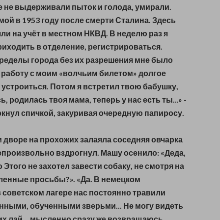
е не выдерживали пыток и голода, умирали.
мой в 1953 году после смерти Сталина. Здесь
яли на учёт в местном НКВД. В неделю раз я
иходить в отделение, регистрироваться.
ределы города без их разрешения мне было
 работу с моим «волчьим билетом» долгое
г устроиться. Потом я встретил твою бабушку,
 родилась твоя мама, теперь у нас есть ты...» -
ркнул спичкой, закуривая очередную папиросу.
м дворе на прохожих залаяла соседняя овчарка
непроизвольно вздрогнул. Машу осенило: «Деда,
 Этого не захотел завести собаку, не смотря на
ленные просьбы?». «Да. В немецком
в советском лагере нас постоянно травили
нными, обученными зверьми... Не могу видеть
их лай... мысленно сразу же возвращаюсь