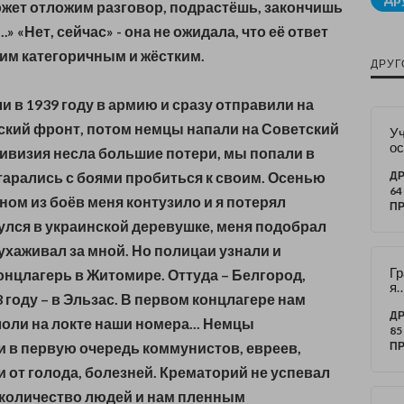
жет отложим разговор, подрастёшь, закончишь
..» «Нет, сейчас» - она не ожидала, что её ответ
ким категоричным и жёстким.
ДРУГ
и в 1939 году в армию и сразу отправили на
ский фронт, потом немцы напали на Советский
Уч
ос
дивизия несла большие потери, мы попали в
ос
тарались с боями пробиться к своим. Осенью
ДР
64
дном из боёв меня контузило и я потерял
П
улся в украинской деревушке, меня подобрал
 ухаживал за мной. Но полицаи узнали и
Гр
онцлагерь в Житомире. Оттуда – Белгород,
я
3 году – в Эльзас. В первом концлагере нам
ж
ка
ДР
лоли на локте наши номера... Немцы
р
85
х 
 в первую очередь коммунистов, евреев,
П
 от голода, болезней. Крематорий не успевал
 количество людей и нам пленным