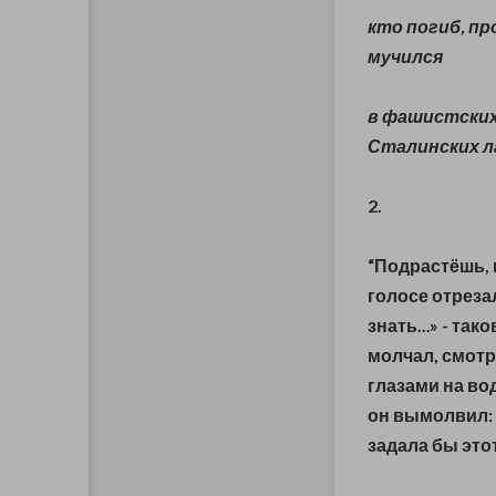
кто погиб,
пр
мучился
в фашистских
Сталинских ла
2.
“Подрастёшь, п
голосе отрезал
знать...» - та
молчал, смот
глазами на во
он вымолвил: 
задала бы этот