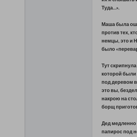
Туда...».
Маша была оше
против тех, кт
немцы, это и Н
было «перева
Тут скрипнула
которой были 
под деревом в
это вы, бездел
накрою на сто
борщ приготови
Дед медленно 
папирос под н