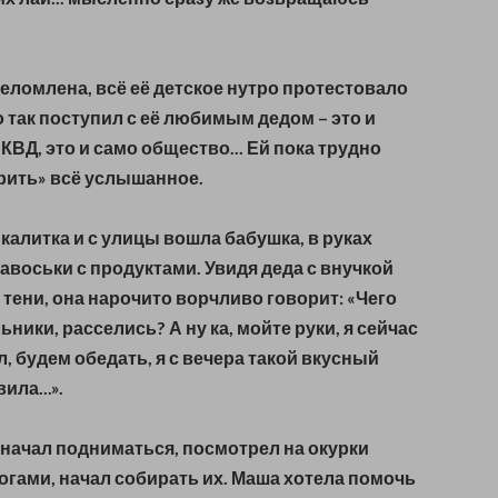
ломлена, всё её детское нутро протестовало
о так поступил с её любимым дедом – это и
КВД, это и само общество... Ей пока трудно
рить» всё услышанное.
 калитка и с улицы вошла бабушка, в руках
авоськи с продуктами. Увидя деда с внучкой
 тени, она нарочито ворчливо говорит: «Чего
ьники, расселись? А ну ка, мойте руки, я сейчас
л, будем обедать, я с вечера такой вкусный
ла...».
начал подниматься, посмотрел на окурки
огами, начал собирать их. Маша хотела помочь