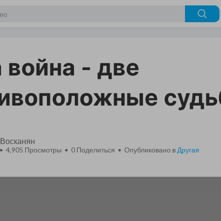
 война - две
ивоположные судь
 Восканян
 • 4,905 Просмотры •
0
Поделиться • Опубликовано в
Другая