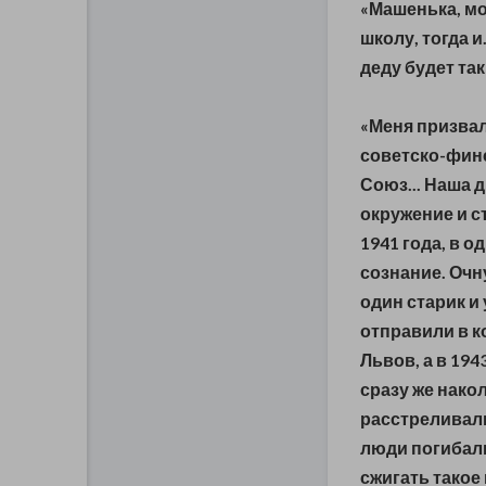
«Машенька, мо
школу, тогда и.
деду будет та
«Меня призвал
советско-фин
Союз... Наша 
окружение и с
1941 года, в о
сознание. Очн
один старик и
отправили в к
Львов, а в 194
сразу же нако
расстреливали
люди погибали
сжигать такое