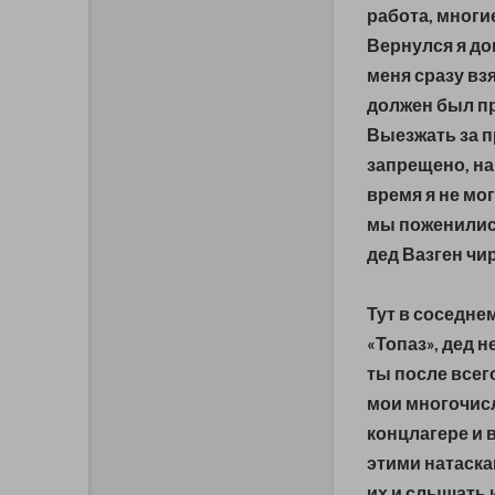
работа, многи
Вернулся я до
меня сразу вз
должен был пр
Выезжать за п
запрещено, на
время я не мо
мы поженились,
дед Вазген чи
Тут в соседне
«Топаз», дед 
ты после всего
мои многочис
концлагере и 
этими натаска
их и слышать 