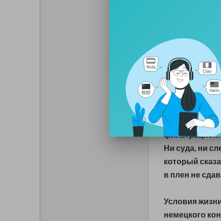
слышен крик ча
Маша еле сдер
«В 44-м всех 
отправили в О
Капитан кораб
предложил нам
следующий ден
отвезли на во
фильтрационны
Ни суда, ни с
который сказа
в плен не сдав
Условия жизни
немецкого кон