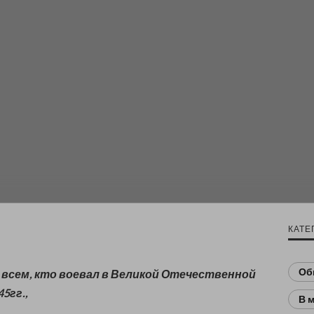
КАТЕ
Об
всем, кто воевал в Великой Отечественной
5гг.,
В 