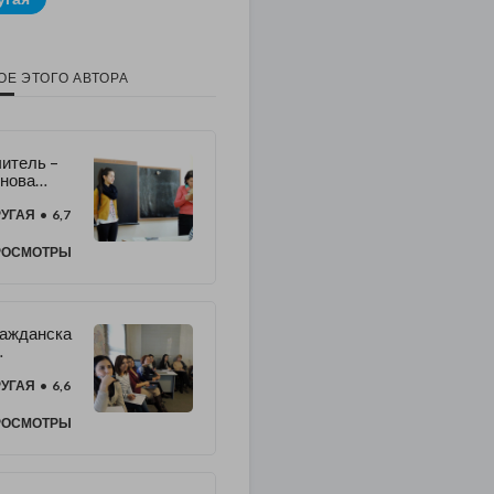
ОЕ ЭТОГО АВТОРА
итель –
нова
нов
УГАЯ
• 6,7
РОСМОТРЫ
ажданска
урналисти
 для не
УГАЯ
• 6,6
аботающи
женщин
РОСМОТРЫ