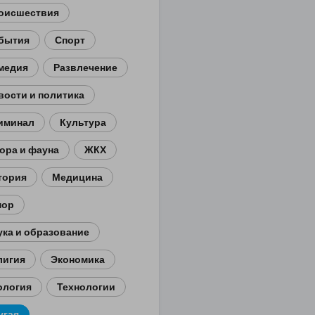
оисшествия
бытия
Спорт
медия
Развлечение
вости и политика
иминал
Культура
ора и фауна
ЖКХ
тория
Медицина
ор
ука и образование
лигия
Экономика
ология
Технологии
угая