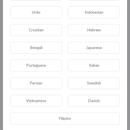
Urdu
Indonesian
Комментариев нет
Croatian
Hebrew
Bengali
Japanese
КАТЕГОРИИ
Portuguese
Italian
Persian
Swedish
Общая
Политика
В мире
Общество
Происшествия
События
Vietnamese
Danish
Спорт
Комедия
Развлечение
Filipino
Новости и политика
Криминал
Культура