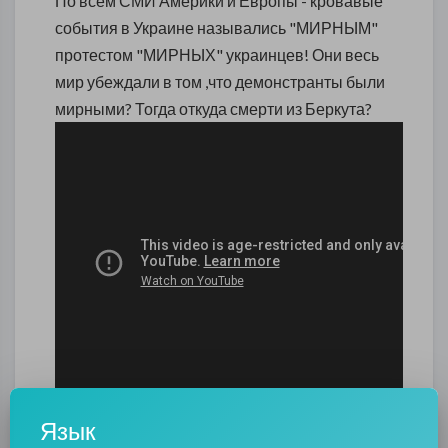
По всем СМИ Америки и Европы - кровавые
события в Украине назывались "МИРНЫМ"
протестом "МИРНЫХ" украинцев! Они весь
мир убеждали в том ,что демонстранты были
мирными? Тогда откуда смерти из Беркута?
Риторический вопрос: А беженцы из Сирии
Язык