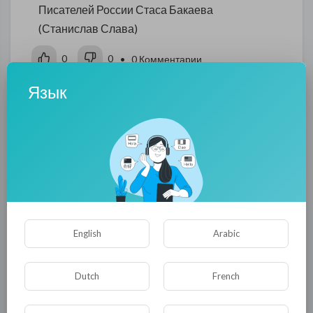
Писателей России Стаса Бакаева
(Станислав Слава)
0
0
• 0 Комментарии
Язык
Опубликовать
English
Arabic
Комментариев нет
Dutch
French