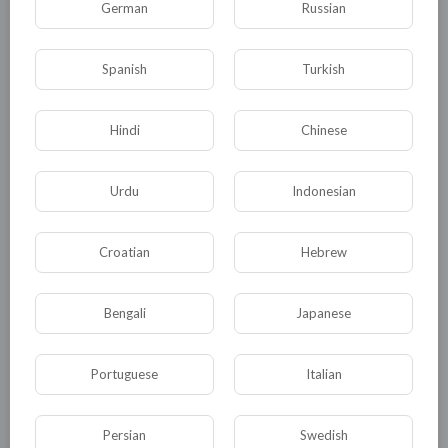
German
Russian
КАТЕГОРИИ
Spanish
Turkish
Hindi
Chinese
Общая
Политика
В мире
Urdu
Indonesian
Общество
Происшествия
События
Спорт
Комедия
Развлечение
Croatian
Hebrew
Новости и политика
Криминал
Культура
Флора и фауна
ЖКХ
История
Bengali
Japanese
Медицина
Юмор
Наука и образование
Portuguese
Italian
Религия
Экономика
Экология
Технологии
Другая
Persian
Swedish