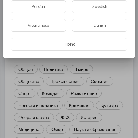
Комментариев нет
Persian
Swedish
Vietnamese
Danish
КАТЕГОРИИ
Filipino
Общая
Политика
В мире
Общество
Происшествия
События
Спорт
Комедия
Развлечение
Новости и политика
Криминал
Культура
Флора и фауна
ЖКХ
История
Медицина
Юмор
Наука и образование