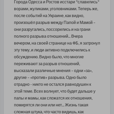
Города Одесса и Ростов исстари "славились"
ворами, жуликами, уголовниками. Теперь же,
после событий на Украине, как видно,
произошёл разрыв между Папой и Мамой –
они разругались, поссорились и на грани
полного разрыва отношений... Вчера
вечером, на своей странице на ФБ, я затронул
эту тему, и люди активно подключились к
обсуждению. Видно было, что многие
переживают за разрыв отношений,
высказали различные мнения – одни «за»,
другие – «против» разрыва. Одно было
отрадно - никто не остался равнодушен к
этой теме. Всех волнует, что будет дальше у
папы и мамы, как сложатся их отношения,
помирятся ли они или нет... Жизнь такая
сложная штука, что часто видишь, как