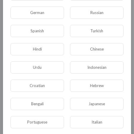
правильный путь...
German
Russian
http://www.kavkaz-
uzel.ru/blogs/929/posts/21594
Spanish
Turkish
0
0
• 0 Комментарии
Hindi
Chinese
Urdu
Indonesian
Опубликовать
Croatian
Hebrew
Bengali
Japanese
Portuguese
Italian