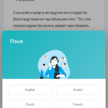
Сын взял сахар и не ощутил его сладости.
Впоследствии он так объяснил это: "Тот, кто
познал единство всего, может чувствовать
вкус рукой, а не языком".
Язык
Это он, рабби Шломо из Карлина, советовал
своим ученикам:
– Если хочешь вызволить человека, увязшего
в грязи, не думай, что достаточно протянуть
ему руку, а самому оставаться наверху. Ты
должен сойти к нему в самую грязь, обхватить
English
Arabic
крепко руками, а затем тянуть его и самого
себя. Тянуть и тянуть к свету.
Dutch
French