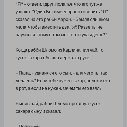
"Я"‚ – ответил друг, полагая, что его тут же
узнают. "Один Бог имеет право говорить "Я"‚ –
сказал на это рабби Аарон. – Земля слишком
мала‚ чтобы вместить два "я". Разве ты не
научился этому в том месте‚ откуда идешь?"
Когда рабби Шломо из Карлина пил чай, то
кусок сахара обычно держал в руке.
– Папа, – удивился его сын, – для чего ты так
делаешь? Если тебе нужен сахар, положи его
в рот, а если не нужен, зачем ты его взял?
Выпив чай, рабби Шломо протянул кусок
сахара сыну и сказал:
– Попробуй.