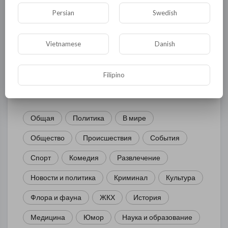
Комментариев нет
Persian
Swedish
Vietnamese
Danish
КАТЕГОРИИ
Filipino
Общая
Политика
В мире
Общество
Происшествия
События
Спорт
Комедия
Развлечение
Новости и политика
Криминал
Культура
Флора и фауна
ЖКХ
История
Медицина
Юмор
Наука и образование