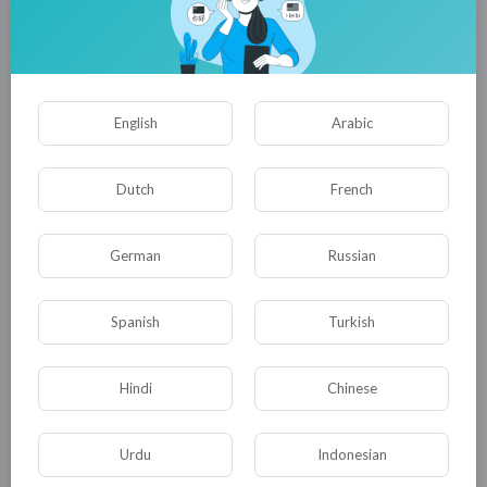
обстоятельств уже в июле здесь загорелся
мусор.
Дело в том, что восстановительные работы –
крайне дорогостоящее мероприятие,
English
Arabic
требующее множественных согласований.
Не каждый за него возьмется. Куда дешевле и
Dutch
French
проще снести здание, оставив только фасад.
Что, впрочем, нельзя сделать из-за охранного
статуса архитектурных памятников, которого
German
Russian
они могут лишиться только в случае
нанесения непоправимого ущерба. Вот и
Spanish
Turkish
горит архитектурное наследие Петербурга,
подобное «Красному треугольнику» и Дому
Hindi
Chinese
Басевича.
Голованов же и его подчиненные до сих пор
Urdu
Indonesian
не смогли решить вопрос с инвесторами, что