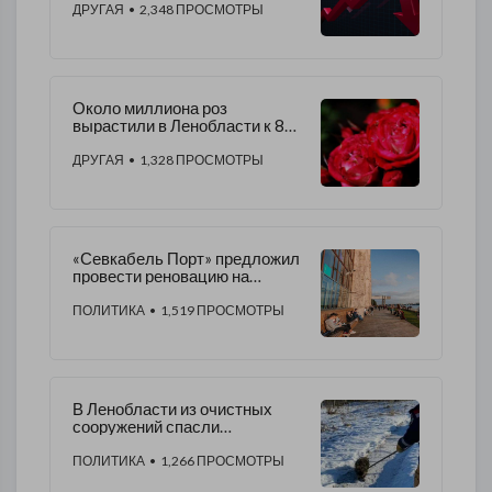
ДРУГАЯ
• 2,348 ПРОСМОТРЫ
Около миллиона роз
вырастили в Ленобласти к 8
марта
ДРУГАЯ
• 1,328 ПРОСМОТРЫ
«Севкабель Порт» предложил
провести реновацию на
набережных Васильевского
острова
ПОЛИТИКА
• 1,519 ПРОСМОТРЫ
В Ленобласти из очистных
сооружений спасли
енотовидную собаку
ПОЛИТИКА
• 1,266 ПРОСМОТРЫ