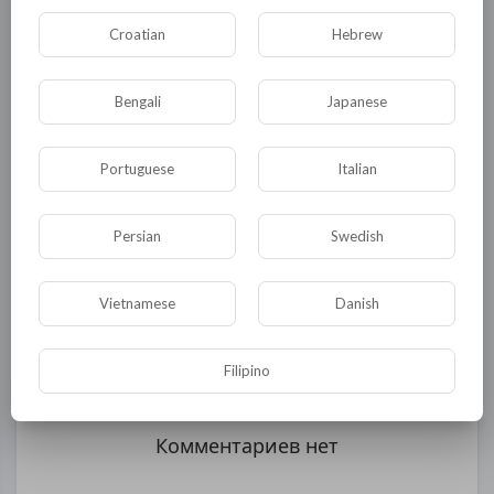
вызывает по отношению к ним большое
Croatian
Hebrew
количество вопросов.
0
0
• 0 Комментарии
Bengali
Japanese
Portuguese
Italian
Опубликовать
Persian
Swedish
Vietnamese
Danish
Filipino
Комментариев нет