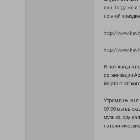
вв.). Тогда же
по этой поездке
http://www.kavk
http://www.kavk
И вот, когда я 
организации Ар
Мартакертского
Утром в 06.30 я
07.00 мы выехал
музыка, слушал
патриотические