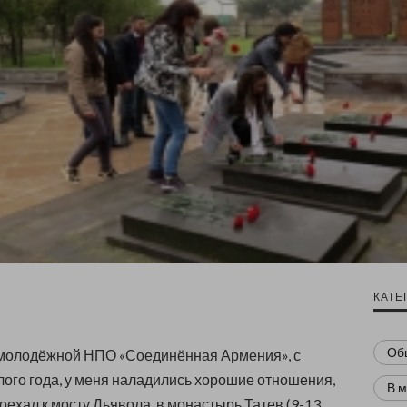
КАТЕ
Об
 молодёжной НПО «Соединённая Армения», с
ого года, у меня наладились хорошие отношения,
В 
поехал к мосту Дьявола, в монастырь Татев (9-13