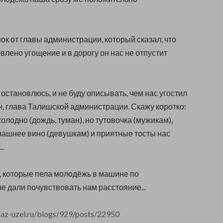
ок от главы администрации, который сказал, что
влено угощение и в дорогу он нас не отпустит
 остановлюсь, и не буду описывать, чем нас угостил
, глава Талишской администрации. Скажу коротко:
олодно (дождь, туман), но тутовочка (мужикам),
ашнее вино (девушкам) и приятные тосты нас
..
, которые пела молодёжь в машине по
е дали почувствовать нам расстояние...
az-uzel.ru/blogs/929/posts/22950