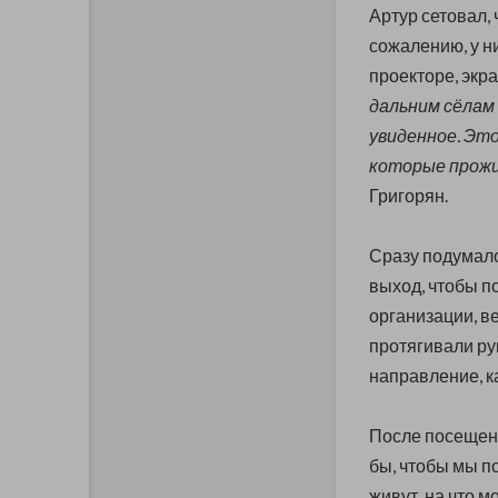
Артур сетовал, 
сожалению, у н
проекторе, экра
дальним сёлам
увиденное. Это
которые прожив
Григорян.
Сразу подумалос
выход, чтобы п
организации, ве
протягивали ру
направление, ка
После посещени
бы, чтобы мы по
живут, на что 