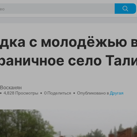
дка с молодёжью 
раничное село Тал
 Восканян
 • 4,828 Просмотры •
0
Поделиться • Опубликовано в
Другая