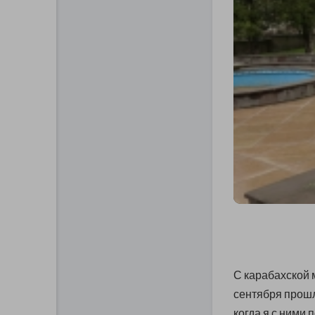
С карабахской
сентября прошл
когда я с ними 