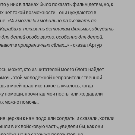
что у них в планах было показать фильм детям, но, к
их нет такой возможности - они нуждаются в
не.
«Мы могли бы мобильно разъезжать по
 Карабаха, показать детишкам фильмы, обсудить
 для детей особо важно, особенно для детей,
ают в приграничных сёлах...»,
- сказал Артур
ь, может, кто из читателей моего блога найдёт
омочь этой молодёжной неправительственной
дь в моей практике такое случалось, когда
ку помощи, прочитав мои посты или же давали
к можно помочь...
я церкви к нам подошли солдаты и сказали, хотели
шли в их войсковую часть, увидели бы, как они
молодёжь наша сразу же положительно