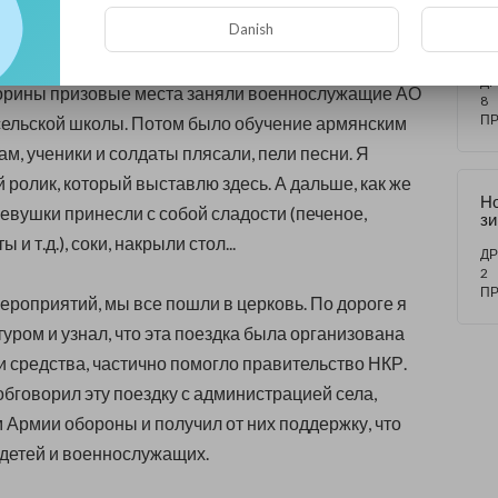
молодёжи народным армянским танцам.. И всё это
В
Danish
радость детям и солдатикам...
Ст
те
со
ДР
торины призовые места заняли военнослужащие АО
пр
8
я 
П
сельской школы. Потом было обучение армянским
"
м, ученики и солдаты плясали, пели песни. Я
н
ан
 ролик, который выставлю здесь. А дальше, как же
Н
евушки принесли с собой сладости (печеное,
зи
Ст
 и т.д.), соки, накрыли стол...
т
ДР
2
П
ероприятий, мы все пошли в церковь. По дороге я
туром и узнал, что эта поездка была организована
и средства, частично помогло правительство НКР.
обговорил эту поездку с администрацией села,
Армии обороны и получил от них поддержку, что
 детей и военнослужащих.