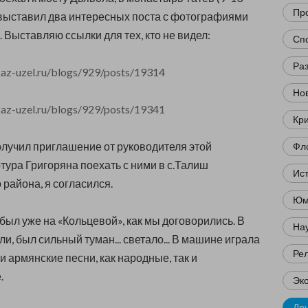
Пр
 я выставил два интересных поста с фотографиями
. Выставляю ссылки для тех, кто не видел:
Сп
Ра
az-uzel.ru/blogs/929/posts/19314
Нов
az-uzel.ru/blogs/929/posts/19341
Кр
получил приглашение от руководителя этой
Фл
тура Григоряна поехать с ними в с.Талиш
Ис
 района, я согласился.
Юм
 был уже на «Кольцевой», как мы договорились. В
Нау
и, был сильный туман... светало... В машине играла
Ре
и армянские песни, как народные, так и
.
Эк
Др