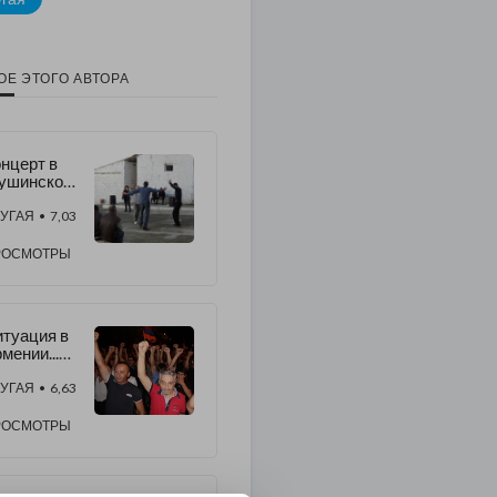
ОЕ ЭТОГО АВТОРА
нцерт в
ушинской
юрьме
УГАЯ
• 7,03
РОСМОТРЫ
туация в
мении...
о будет
альше?
УГАЯ
• 6,63
РОСМОТРЫ