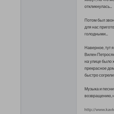
откликнулась...
Потом был звон
для нас пригото
голодными...
Наверное, тут я
Вилен Петросян
на улице было х
прекрасное дом
быстро согрели.
Музыка и песни
возвращению, н
http://www.kavk