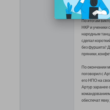
игру, научить 
они сделали на 
По итогам вик
НКР и ученики 
народным танца
сделал короткий
без фуршета? Д
пряники, конфеты
По окончании м
поговорил с Ар
его НПО на сво
Артур заранее 
командованием 
обеспечат явку