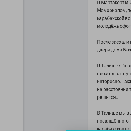
В Мартакерт мы
Мемориалом, п
карабахской вой
молодёжь сфото
После заехали в
двери дома Бож
В Талише я был 
плохо знал эту 
интересно. Такж
на расстоянии т
решится...
В Талише мы в
посвящённого 
карабахской во