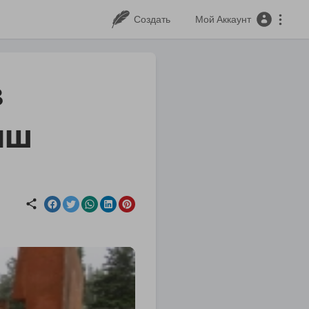
Создать
Мой Аккаунт
в
иш