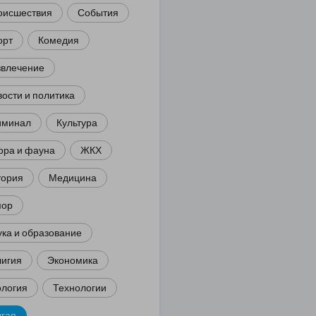
оисшествия
События
орт
Комедия
звлечение
ости и политика
иминал
Культура
ора и фауна
ЖКХ
тория
Медицина
ор
ка и образование
лигия
Экономика
ология
Технологии
угая