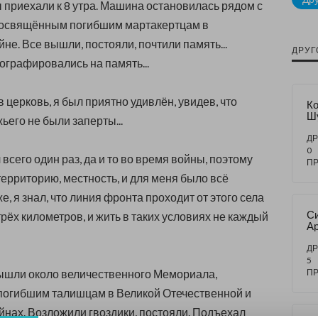
 приехали к 8 утра. Машина остановилась рядом с
освящённым погибшим мартакертцам в
не. Все вышли, постояли, почтили память...
ДРУГ
графировались на память...
 церковь, я был приятно удивлён, увидев, что
Ко
Ш
ьего не были заперты...
т
ДР
0
всего один раз, да и то во время войны, поэтому
П
территорию, местность, и для меня было всё
е, я знал, что линия фронта проходит от этого села
Си
рёх километров, и жить в таких условиях не каждый
Ар
Чт
д
ДР
5
ышли около величественного Мемориала,
П
погибшим талишцам в Великой Отечественной и
йнах. Возложили гвоздики, постояли. Подъехал