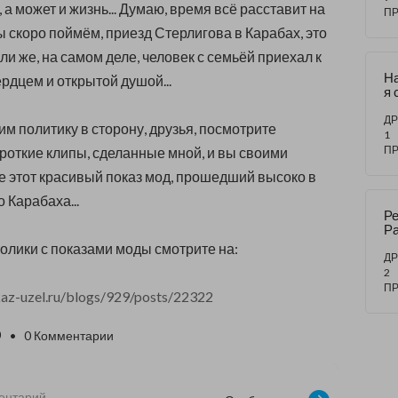
, а может и жизнь... Думаю, время всё расставит на
П
ы скоро поймём, приезд Стерлигова в Карабах, это
или же, на самом деле, человек с семьёй приехал к
Н
рдцем и открытой душой...
я 
на
ка
ДР
им политику в сторону, друзья, посмотрите
м 
1
Н
П
роткие клипы, сделанные мной, и вы своими
эт
е этот красивый показ мод, прошедший высоко в
в
 Карабаха...
Ре
Ра
олики с показами моды смотрите на:
ДР
2
П
az-uzel.ru/blogs/929/posts/22322
0
• 0 Комментарии