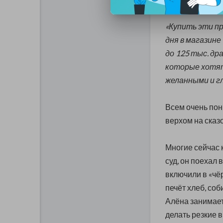
«Купить эти п
дня в магазине
до 125 тыс. др
которые хотят
желанными и гл
Всем очень пон
верхом на сказо
Многие сейчас 
суд, он поехал 
включили в «чёр
печёт хлеб, со
Алёна занимаетс
делать резкие 