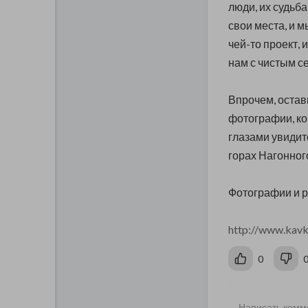
люди, их судьба
свои места, и м
чей-то проект, 
нам с чистым се
Впрочем, остав
фотографии, ко
глазами увидит
горах Нагонного
Фотографии и р
http://www.kavk
0