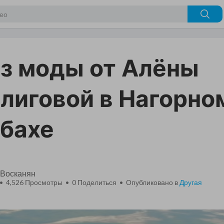
з моды от Алёны
лиговой в Нагорно
бахе
 Восканян
 • 4,526 Просмотры •
0
Поделиться • Опубликовано в
Другая