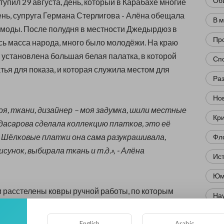
Об
тупил 29 августа, день, который в Карабахе многие
день, супруга Германа Стерлигова - Алёна обещала
В 
 моды. После полудня в местности Джедырдюз в
Пр
ь масса народа, много было молодёжи. На краю
установлена большая белая палатка, в которой
Сп
тья для показа, и которая служила местом для
Ра
Нов
оя, ткани, дизайнер – моя задумка, шили местные
Кр
дасарова сделала коллекцию платков, это её
. Шёлковые платки она сама разукрашивала,
Фл
сунок, выбирала ткань и т.д.», - Алёна
Ис
Юм
 расстелены ковры ручной работы, по которым
Нау
е карабахские девушки. Естественно, их
Ре
 они не были профессиональными моделями для
English
Arabic