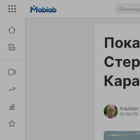
Пока
Стер
Кара
Альберт
01/01/70