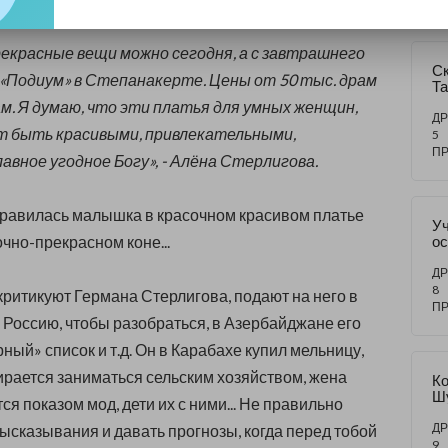
рекрасные вещи можно сегодня, а с завтрашнего
С
 «Подиум» в Степанакерте. Цены от 50 тыс. драм
Та
ск
ам. Я думаю, что эти платья для умных женщин,
ый
ДР
 быть красивыми, привлекательными,
п
5
о
П
авное угодное Богу», - Алёна Стерлигова.
н
равилась малышка в красочном красивом платье
Уч
чно-прекрасном коне...
ос
ос
ДР
8
критикуют Германа Стерлигова, подают на него в
П
в Россию, чтобы разобраться, в Азербайджане его
ный» список и т.д. Он в Карабахе купил мельницу,
бирается заниматься сельским хозяйством, жена
Ко
Ш
я показом мод, дети их с ними... Не правильно
т
ДР
высказывания и давать прогнозы, когда перед тобой
9