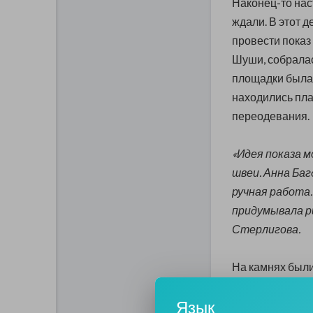
Наконец-то нас
ждали. В этот 
провести показ
Шуши, собралас
площадки была 
находились пла
переодевания.
«Идея показа м
швеи. Анна Баг
ручная работа
придумывала ри
Стерлигова.
На камнях были
прошли красивы
Язык
подобрали, но