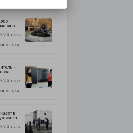
квер
маняна -
ульптурн
 музей
УГАЯ
• 6,88
од
ткрытым
РОСМОТРЫ
ебом
итель –
нова
нов
УГАЯ
• 6,75
РОСМОТРЫ
нцерт в
ушинской
юрьме
УГАЯ
• 7,02