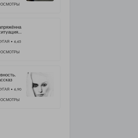
РОСМОТРЫ
апряжённа
ситуация
рабахско
УГАЯ
• 6,65
фронте.
еужели
РОСМОТРЫ
о начало
ойны?
вность.
ссказ
УГАЯ
• 6,90
РОСМОТРЫ