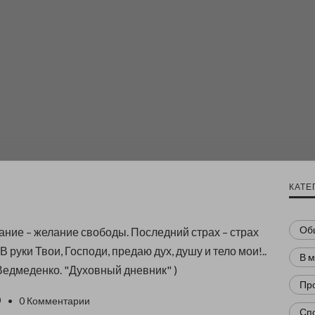
КАТЕ
Об
ние – желание свободы. Последний страх – страх
 В руки Твои, Господи, предаю дух, душу и тело мои!..
В 
Ведмеденко. "Духовный дневник" )
Пр
0
• 0 Комментарии
Сп