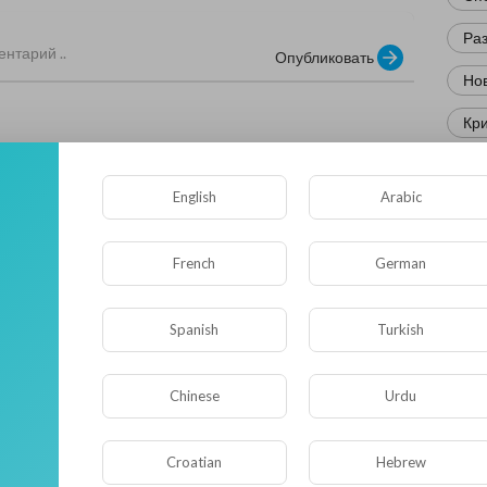
Ра
Опубликовать
Нов
Кр
Фл
English
Arabic
Ис
Юм
French
German
Нау
Комментариев нет
Spanish
Turkish
Ре
Эк
Chinese
Urdu
Др
Croatian
Hebrew