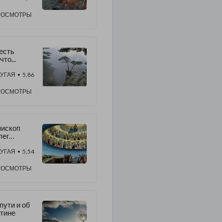
РОСМОТРЫ
есть
что...
УГАЯ
• 5,86
РОСМОТРЫ
ископ
лег
едмеденк
УГАЯ
• 5,54
раздник
ихаила”
РОСМОТРЫ
СТАТЬЯ)
пути и об
тине