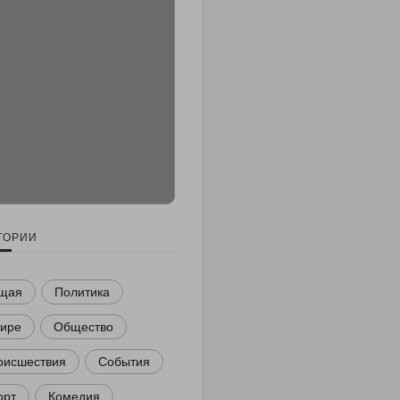
ГОРИИ
щая
Политика
мире
Общество
оисшествия
События
орт
Комедия