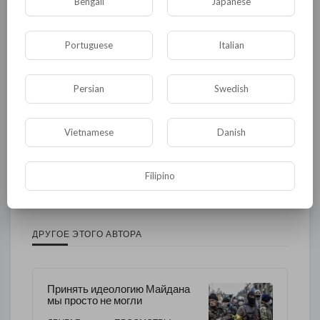
Bengali
Japanese
Общество
Происшествия
События
Спорт
Комедия
Развлечение
Portuguese
Italian
Новости и политика
Криминал
Культура
Persian
Swedish
Флора и фауна
ЖКХ
История
Медицина
Юмор
Наука и образование
Vietnamese
Danish
Религия
Экономика
Экология
Filipino
Технологии
Другая
ДРУГОЕ ЭТОГО АВТОРА
Принять идеологию Майдана
мы просто не могли