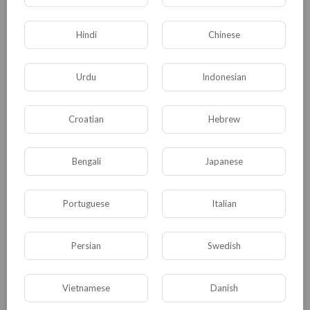
Hindi
Chinese
Urdu
Indonesian
Croatian
Hebrew
Комментариев нет
Bengali
Japanese
Portuguese
Italian
КАТЕГОРИИ
Persian
Swedish
Общая
Политика
В мире
Vietnamese
Danish
Общество
Происшествия
События