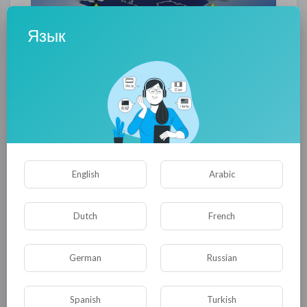
Язык
Проблема Иммиграции вынуждает Евросоюз
на законодательном уровне вводить понятие
«культурные границы». Текст здесь:
English
Arabic
http://globaloutlook2012.blogspot.com/2014/0
9/blog-post_21.html
Dutch
French
0
0
• 0 Комментарии
German
Russian
Опубликовать
Spanish
Turkish