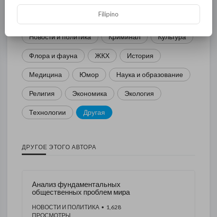
Filipino
Спорт
Комедия
Развлечение
Новости и политика
Криминал
Культура
Флора и фауна
ЖКХ
История
Медицина
Юмор
Наука и образование
Религия
Экономика
Экология
Технологии
Другая
ДРУГОЕ ЭТОГО АВТОРА
Анализ фундаментальных
общественных проблем мира
НОВОСТИ И ПОЛИТИКА
• 1,628
ПРОСМОТРЫ