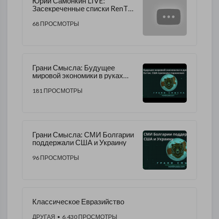
Юрий Самонкин LIVE:
Засекреченные списки RenTV.
Эфир от 17.06.2023.
68 ПРОСМОТРЫ
Грани Смысла: Будущее
мировой экономики в руках
Китая, США признали
поражение
181 ПРОСМОТРЫ
Грани Смысла: СМИ Болгарии
поддержали США и Украину
96 ПРОСМОТРЫ
Классическое Евразийство
ДРУГАЯ
• 6,430 ПРОСМОТРЫ