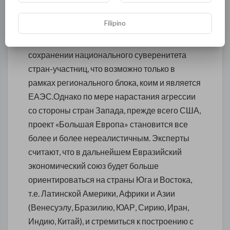
многие нормы Европейского союза. ЕАЭС
Filipino
формируется с целью эффективного
вхождения в мировое сообщество при
сохранении национального суверенитета
стран-участниц, что возможно только в
рамках регионального блока, коим и является
ЕАЭС.Однако по мере нарастания агрессии
со стороны стран Запада, прежде всего США,
проект «Большая Европа» становится все
более и более нереалистичным. Эксперты
считают, что в дальнейшем Евразийский
экономический союз будет больше
ориентироваться на страны Юга и Востока,
т.е. Латинской Америки, Африки и Азии
(Венесуэлу, Бразилию, ЮАР, Сирию, Иран,
Индию, Китай), и стремиться к построению с