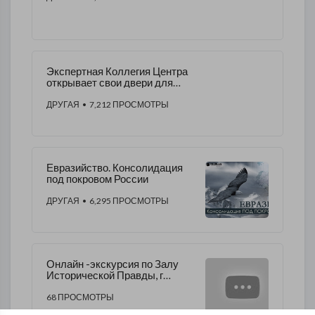
Экспертная Коллегия Центра
открывает свои двери для
ярких и талантливых
Евразийских лидеров
ДРУГАЯ
• 7,212 ПРОСМОТРЫ
​Евразийство. Консолидация
под покровом России
ДРУГАЯ
• 6,295 ПРОСМОТРЫ
Онлайн -экскурсия по Залу
Исторической Правды, г
Москва (Июль 2023). Музей
Победы.
68 ПРОСМОТРЫ