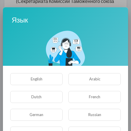
(Секретариата Комиссии Таможенного союза
Белоруссии, Казахстана и России),
философский, политологический и
Язык
исторический факультеты МГУ им. М. В.
Ломоносова, МГИМО — Университет МИД
России, Российский комитет защиты мира,
исполкомы ЕАЭС, ОДКБ, ШОС и СНГ,
профильные комитеты Государственной
думы и Совета Федерации, Академия
геополитических проблем, ряд региональных
English
Arabic
администраций и институтов Российской
академии наук, Научный совет РАН по
комплексным проблемам евразийской
Dutch
French
экономической
интеграции,модернизации,конкурентоспособ
German
Russian
ности и устойчивому развитию