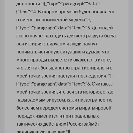
должности."}},{"type":"paragraph","data":
{"text":"4. В скором времени будет объявлено
о смене экономической модели."}},
{"type":"paragraph","data":{"text":"5. До людей
скоро начнёт доходить для чего раздута была
вся истирия с вирусом и люди начнут
понимать истинную ситуацию и думаю, что
много правды выльется и окажется в итоге,
что зря так большинство стран истирило, и с
моей точки зрения наступят последствия. "}},
{"type":"paragraph","data":{"text":"6. Считаю, с
моей точки зрения, что вся эта история, с так
называемым вирусом, как и писал ранее, не
более чем передел системы мира, мировой
порядок изменится и при правильных
тактических действиях Россия займёт
лидирующую позицию."}},