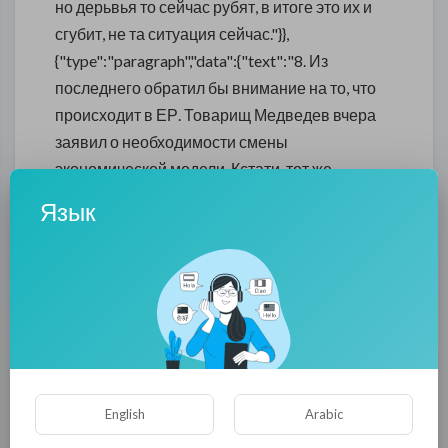
но дерьвья то сейчас рубят, в итоге это их и
сгубит, не та ситуация сейчас."}},
{"type":"paragraph","data":{"text":"8. Из
последнего обратил бы внимание на то, что
происходит в ЕР. Товарищ Медведев вчера
заявил о необходимости смены
экономической модели. Кстати, тот же
Чуйченко, министр юстиций, ближайший
Язык
соратник Дмитрия Анатольевича, меня
искренне поддерживает, точнее поддержал
мою позицию ещё несколько лет назад.
Считаю, что в итоге, с Медведевым возможно
восстановим отношения и запустим
программу совместно. При этом
обстоятельстве, я бы обратил внимание всех
на товарища Чуйченко, его карьера, при этих
English
Arabic
обстоятельствах, может измениться в