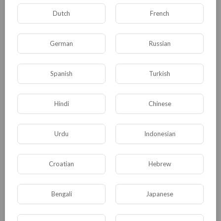
сторону повышения."}},
Dutch
French
{"type":"paragraph","data":{"text":"9. Думаю, что
возможно запустим и Международную
German
Russian
организацию экономического и культурного
сотрудничества(МОЭКС). Аналог МВФ. В
Spanish
Turkish
итоге через несколько лет, при этом сценарии,
может произойти отказ от доллара."}},
{"type":"paragraph","data":{"text":"10. Сельское
Hindi
Chinese
хозяйство должно и станет локомотивом
экономики. В Минсельхозе обратил бы
Urdu
Indonesian
внимание на заместителя министра И. В.
ЛЕБЕДЕВА. Я писал ранее о нем. "}},
Croatian
Hebrew
{"type":"paragraph","data":{"text":"11. Считаю,
что в скором времени сформируется новый
Bengali
Japanese
управленческий класс в стране с чётко
выстроенным социальным лифтом."}},