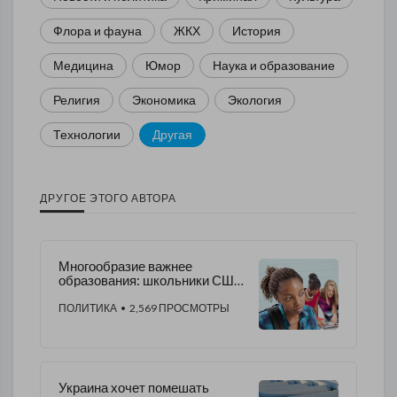
Флора и фауна
ЖКХ
История
Медицина
Юмор
Наука и образование
Религия
Экономика
Экология
Технологии
Другая
ДРУГОЕ ЭТОГО АВТОРА
Многообразие важнее
образования: школьники США
не могут учиться по усиленной
программе
ПОЛИТИКА
• 2,569 ПРОСМОТРЫ
Украина хочет помешать