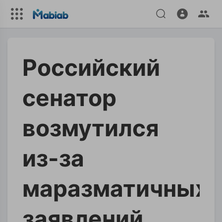
Российский
сенатор
возмутился
из-за
маразматичных
заявлений