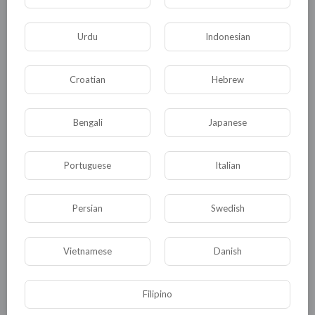
Насколько у Байдена огромное самомнение,
что он позволил себе такие заявления? Или
Urdu
Indonesian
он держит граждан Америки за идиотов,
которые поведутся на красивые слова и
Croatian
Hebrew
совсем не будут думать о их
осуществимости?
Bengali
Japanese
Powered by
Froala Editor
Portuguese
Italian
0
0
• 0 Комментарии
Persian
Swedish
Опубликовать
Vietnamese
Danish
Filipino