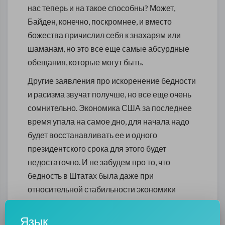
нас теперь и на такое способны? Может,
Байден, конечно, поскромнее, и вместо
божества причислил себя к знахарям или
шаманам, но это все еще самые абсурдные
обещания, которые могут быть.
Другие заявления про искоренение бедности
и расизма звучат получше, но все еще очень
сомнительно. Экономика США за последнее
время упала на самое дно, для начала надо
будет восстанавливать ее и одного
президентского срока для этого будет
недостаточно. И не забудем про то, что
бедность в Штатах была даже при
относительной стабильности экономики
страны. Ну то есть понятно, что обещание про
конец бедности только звучит красиво и
Язык