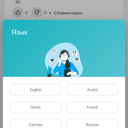
0
0
• 0 Комментарии
Язык
Опубликовать
English
Arabic
Комментариев нет
Dutch
French
German
Russian