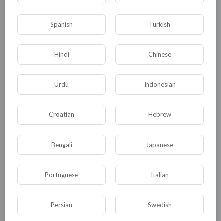
КАТЕГОРИИ
Spanish
Turkish
Hindi
Chinese
Общая
Политика
В мире
Общество
Происшествия
События
Urdu
Indonesian
Спорт
Комедия
Развлечение
Croatian
Hebrew
Новости и политика
Криминал
Культура
Флора и фауна
ЖКХ
История
Bengali
Japanese
Медицина
Юмор
Наука и образование
Религия
Экономика
Экология
Portuguese
Italian
Технологии
Другая
Persian
Swedish