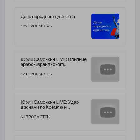
День народного единства
123 ПРОСМОТРЫ
Юрий Самонкин LIVE: Влияние
арабо-израильского
конфликта на мировую
экономику
121 ПРОСМОТРЫ
Юрий Самонкин LIVE: Удар
дронами по Кремлю и
альтернативная экономика
ШОС, БРИКС, ЕАЭС.
80 ПРОСМОТРЫ