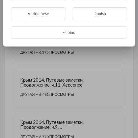
Vietnamese
Danish
ДРУГОЕ ЭТОГО АВТОРА
Filipino
Опять свиной грипп? И почему
именно на Украине?
ДРУГАЯ
• 6,375 ПРОСМОТРЫ
Крым 2014. Путевые заметки.
Продолжение. ч.11. Херсонес
ДРУГАЯ
• 6,462 ПРОСМОТРЫ
Крым 2014. Путевые заметки.
Продолжение. ч.9.
Фиолентский монастырь
ДРУГАЯ
• 6,770 ПРОСМОТРЫ