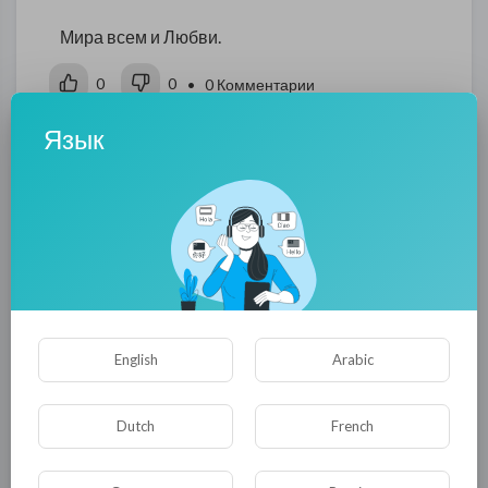
Мира всем и Любви.
0
0
• 0 Комментарии
Язык
Опубликовать
English
Arabic
Комментариев нет
Dutch
French