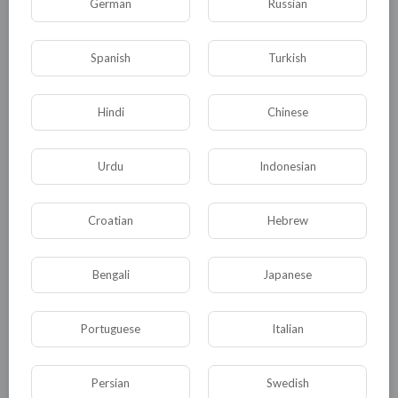
German
Russian
КАТЕГОРИИ
Spanish
Turkish
Hindi
Chinese
Общая
Политика
В мире
Общество
Urdu
Происшествия
Indonesian
События
Спорт
Комедия
Развлечение
Croatian
Hebrew
Новости и политика
Криминал
Культура
Флора и фауна
ЖКХ
История
Bengali
Japanese
Медицина
Юмор
Наука и образование
Portuguese
Italian
Религия
Экономика
Экология
Технологии
Другая
Persian
Swedish