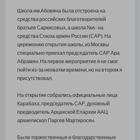
Школа им.Абовяна была отстроена на
средства российских благотворителей
братьев Саркисовых, а школа №6- на
средства Союза армян России (САР). На
церемонию открытия школы, из Москвы
специально приехал председатель САР Ара
Абрамян. На первое мероприятие я не смог
пойти из-за нехватки времени, но на втором я
присутствовал.
На открытие собрались официальные лица
Карабаха, председатель САР, духовный
предводитель Арцахской Епархии ААЦ
архиепископ Паргев Мартиросян.
Были торжественные и благодарственные