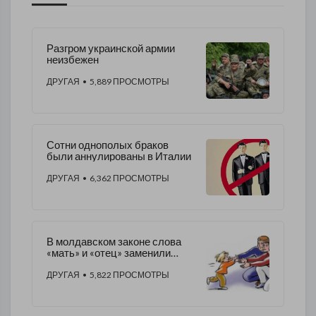
Разгром украинской армии
неизбежен
ДРУГАЯ
• 5,889 ПРОСМОТРЫ
Сотни однополых браков
были аннулированы в Италии
ДРУГАЯ
• 6,362 ПРОСМОТРЫ
В молдавском законе слова
«мать» и «отец» заменили
формулировкой «один из
родителей»
ДРУГАЯ
• 5,822 ПРОСМОТРЫ