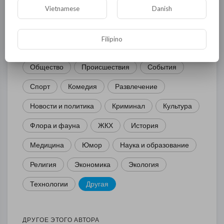
КАТЕГОРИИ
Vietnamese
Danish
Filipino
Общая
Политика
В мире
Общество
Происшествия
События
Спорт
Комедия
Развлечение
Новости и политика
Криминал
Культура
Флора и фауна
ЖКХ
История
Медицина
Юмор
Наука и образование
Религия
Экономика
Экология
Технологии
Другая
ДРУГОЕ ЭТОГО АВТОРА