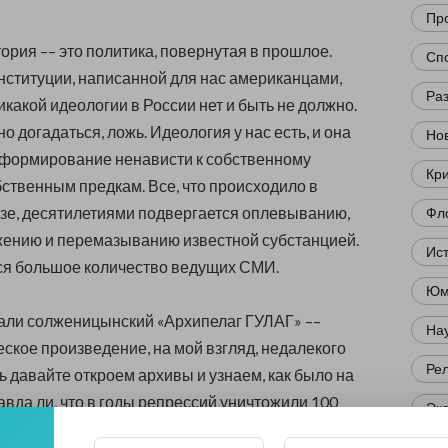
Пр
тория –– это политика, повернутая в прошлое.
Сп
нституции, написанной для нас американцами,
Ра
икакой идеологии в России нет и быть не должно.
дно догадаться, ложь. Идеология у нас есть, и она
Нов
 формирование ненависти к собственному
Кр
ственным предкам. Все, что происходило в
зе, десятилетиями подвергается оплевыванию,
Фл
жению и перемазыванию известной субстанцией.
Ис
ся большое количество ведущих СМИ.
Юм
тали солженицынский «Архипелаг ГУЛАГ» ––
Нау
ское произведение, на мой взгляд, недалекого
Ре
ь давайте откроем архивы и узнаем, как было на
авда ли, что в годы репрессий уничтожили 100
Эк
век? Или даже 160 миллионов, как потом сообщал
Др