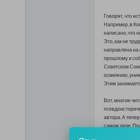
Говорят, что ис
Например, в Ко
написано, что н
Это, как не тру
направлена на
прошлому и соб
Советском Сою
осмеянию, уни
Этим занимает
Вот, многие чи
псевдоисториче
автора. А тепер
самом деле. Пр
миллионов чело