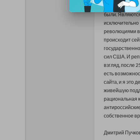
рационально и 
были. Являются
исключительно 
революциями вс
происходит сейч
государственно
сил США. И реп
взгляд, после 2
есть возможнос
сайта, и я это 
живейшую подде
рациональная к
антироссийские
собственное вр
Дмитрий Пучко