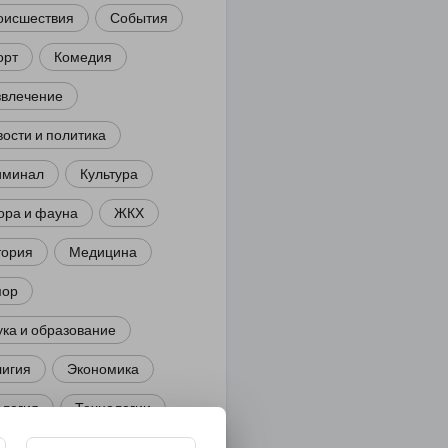
оисшествия
События
орт
Комедия
звлечение
ости и политика
иминал
Культура
ора и фауна
ЖКХ
тория
Медицина
ор
ка и образование
лигия
Экономика
ология
Технологии
угая