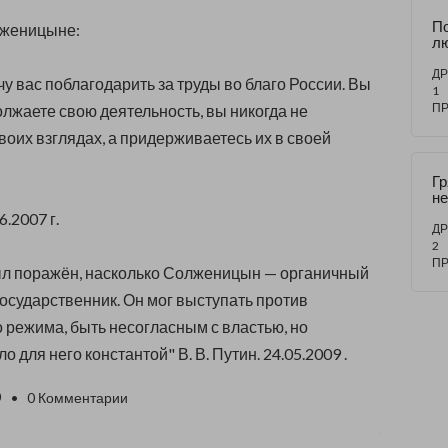
По
олженицыне:
лю
жи
уп
ДР
у вас поблагодарить за труды во благо России. Вы
м 
1
об
П
олжаете свою деятельность, вы никогда не
воих взглядах, а придерживаетесь их в своей
Г
н
ил
6.2007 г.
Им
ДР
XX
2
П
ыл поражён, насколько Солженицын — органичный
осударственник. Он мог выступать против
режима, быть несогласным с властью, но
о для него константой" В. В. Путин. 24.05.2009 .
0
• 0 Комментарии