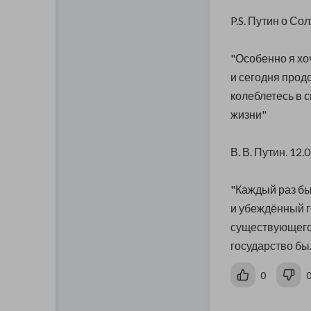
P.S. Путин о С
"Особенно я хоч
и сегодня прод
колеблетесь в с
жизни"
В. В. Путин. 12.0
"Каждый раз б
и убеждённый г
существующего 
государство был
0