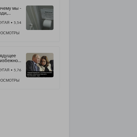
чему мы -
ди,
вем под
равление
УГАЯ
• 5,54
"планеты
езьян"?
РОСМОТРЫ
рядущее
еизбежно
и закат
перии в
УГАЯ
• 5,76
I веке
РОСМОТРЫ