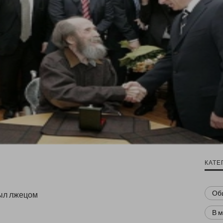
КАТЕ
Об
ыл лжецом
В 