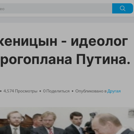
еницын - идеолог
рогоплана Путина.
 • 4,574 Просмотры •
0
Поделиться • Опубликовано в
Другая