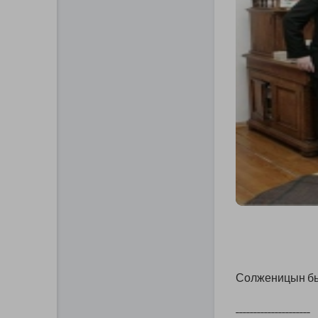
Солженицын б
¯¯¯¯¯¯¯¯¯¯¯¯¯¯¯¯¯¯¯¯¯