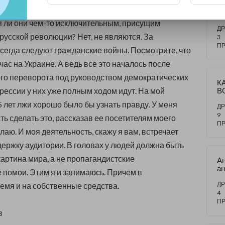
З
трезво мыслящими. Были репрессии? Безусловно,
к
ле
 ли они чем-то исключительным, присущим
Г
ДР
русской революции? Нет, не являются. За
3
П
егда следуют гражданские войны. Посмотрите, что
ас на Украине. А ведь все это началось после
го переворота под руководством демократических
К
рессии у них уже полным ходом идут. На мой
В
О
5 лет лжи хорошо было бы узнать правду. У меня
Г
ДР
Р
9
ть сделать это, рассказав ее посетителям моего
П
делаю. И моя деятельность, скажу я вам, встречает
ржку аудитории. В головах у людей должна быть
артина мира, а не пропагандистские
А
а
 помои. Этим я и занимаюсь. Причем в
сн
пр
ДР
емя и на собственные средства.
с
4
ин
П
С
в