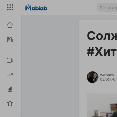
Солж
#Хит
wabaev
01/01/70