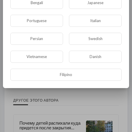
Bengali
Japanese
Общество
Происшествия
События
Portuguese
Italian
Спорт
Комедия
Развлечение
Новости и политика
Криминал
Культура
Persian
Swedish
Флора и фауна
ЖКХ
История
Медицина
Юмор
Наука и образование
Vietnamese
Danish
Религия
Экономика
Экология
Filipino
Технологии
Другая
ДРУГОЕ ЭТОГО АВТОРА
Почему детей распихали куда
придется после закрытия