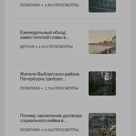
школы на реконструкцию и
чем занят Валерий Гарнец?
ПОЛИТИКА
• 1,891 ПРОСМОТРЫ
Еженедельный обход
заместителей главы в
Выборгском районе
ДРУГАЯ
• 2,073 ПРОСМОТРЫ
Жители Выборгского района
Петербурга требуют
установить освещение в
Удельном парке
ПОЛИТИКА
• 1,736 ПРОСМОТРЫ
Почему заключение договора
социального найма в
общежитии Выборгского
района затянулось на восемь
ПОЛИТИКА
• 2,033 ПРОСМОТРЫ
лет