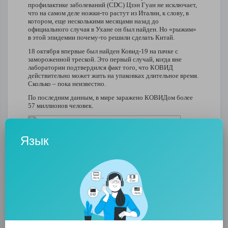
профилактике заболеваний (CDC) Цзэн Гуан не исключает,
что на самом деле ножки-то растут из Италии, к слову, в
котором, еще несколькими месяцами назад до
официального случая в Ухане он был найден. Но «рыжим»
в этой эпидемии почему-то решили сделать Китай.
18 октября впервые был найден Ковид-19 на пачке с
замороженной треской. Это первый случай, когда вне
лаборатории подтвердился факт того, что КОВИД
действительно может жить на упаковках длительное время.
Сколько – пока неизвестно.
По последним данным, в мире заражено КОВИДом более
57 миллионов человек.
Язык
Powered by
Froala Editor
0
0
• 0 Комментарии
Опубликовать