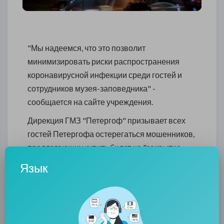
"Мы надеемся, что это позволит
минимизировать риски распространения
коронавирусной инфекции среди гостей и
сотрудников музея-заповедника" -
сообщается на сайте учреждения.
Дирекция ГМЗ "Петергоф" призывает всех
гостей Петергофа остерегаться мошенников,
предлагающих купить билет на "закрытие
фонтанов" и проверять информацию на
Язык
официальном сайте музея-заповедника.
Фонтаны Нижнего парка будут работать в
установленном режиме до 17 октября 2021
года включительно.