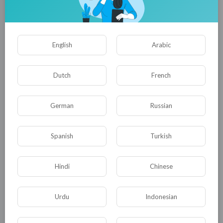
0
0
• 0 Комментарии
English
Arabic
Опубликовать
Dutch
French
German
Russian
Spanish
Turkish
Hindi
Chinese
Комментариев нет
Urdu
Indonesian