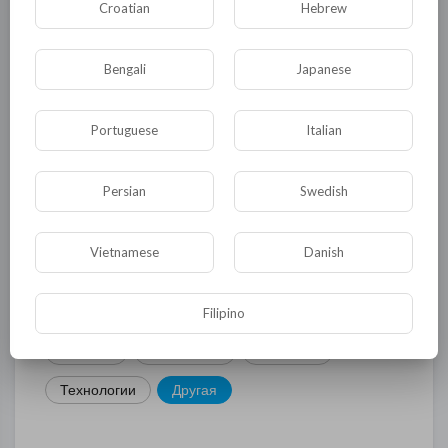
Croatian
Hebrew
КАТЕГОРИИ
Bengali
Japanese
Общая
Политика
В мире
Portuguese
Italian
Общество
Происшествия
События
Persian
Swedish
Спорт
Комедия
Развлечение
Новости и политика
Криминал
Культура
Vietnamese
Danish
Флора и фауна
ЖКХ
История
Медицина
Юмор
Наука и образование
Filipino
Религия
Экономика
Экология
Технологии
Другая