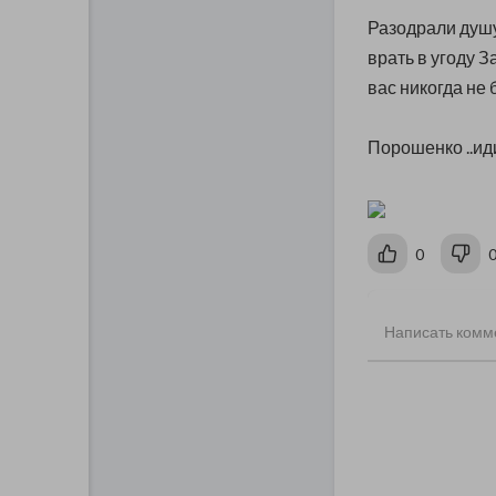
Разодрали душу
врать в угоду З
вас никогда не 
Порошенко ..ид
0