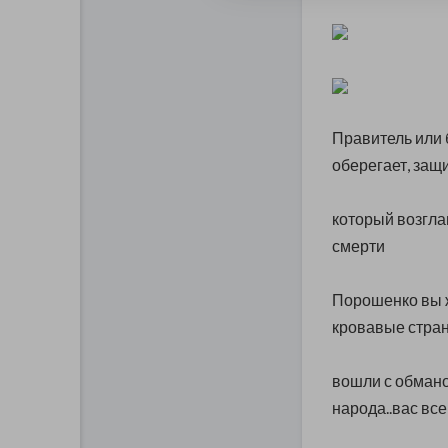
Правитель или 
оберегает, защ
который возглав
смерти
Порошенко вы ж
кровавые стра
вошли с обмано
народа..вас все