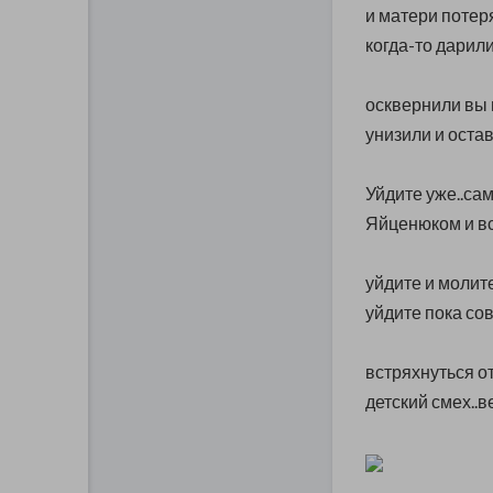
и матери потер
когда-то дарили
осквернили вы 
унизили и остав
Уйдите уже..сам
Яйценюком и вс
уйдите и молит
уйдите пока со
встряхнуться от
детский смех..в