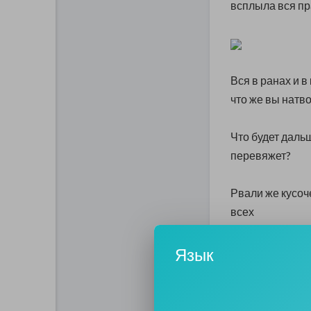
всплыла вся пр
Вся в ранах и в
что же вы натво
Что будет даль
перевяжет?
Рвали же кусоче
всех
Язык