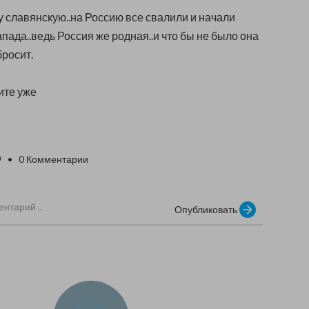
 славянскую..на Россию все свалили и начали
апада..ведь Россия же родная..и что бы не было она
бросит.
ите уже
0
• 0 Комментарии
Опубликовать