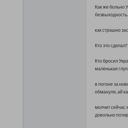
Как же больно У
безвыходность..
как страшно зас
Кто это сделал?
Кто бросил Укр
маленькая глуп
в погоне за нов
обманули, ай ка
молчит сейчас 
довольно потира