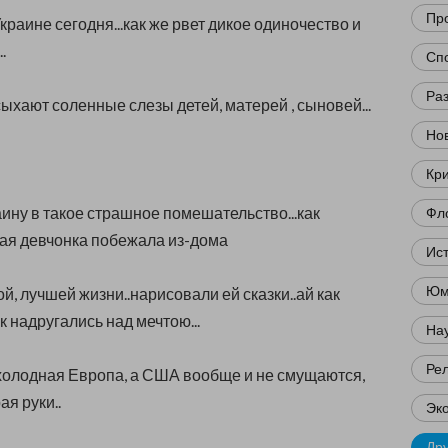
Пр
краине сегодня...как же рвет дикое одиночество и
.
Сп
Ра
ыхают соленные слезы детей, матерей , сыновей...
Нов
Кр
аину в такое страшное помешательство...как
Фл
ая девчонка побежала из-дома
Ис
Юм
ой, лучшей жизни..нарисовали ей сказки..ай как
к надругались над мечтою...
Нау
Ре
холодная Европа, а США вообще и не смущаются,
я руки..
Эк
Др