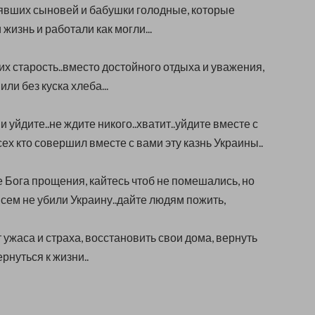
явших сыновей и бабушки голодные, которые
 жизнь и работали как могли...
их старость..вместо достойного отдыха и уважения,
или без куска хлеба...
и уйдите..не ждите никого..хватит..уйдите вместе с
ех кто совершил вместе с вами эту казнь Украины..
е Бога прощения, кайтесь чтоб не помешались, но
всем не убили Украину..дайте людям пожить,
 ужаса и страха, восстановить свои дома, вернуть
ернуться к жизни..