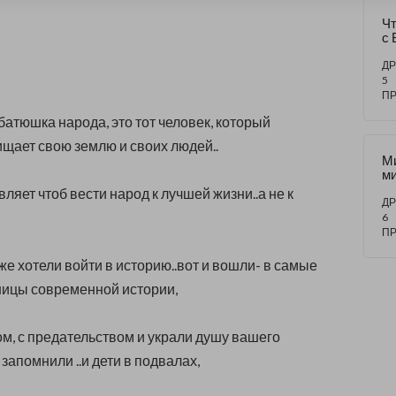
Чт
с 
ам
ие
ДР
к
5
??
П
батюшка народа, это тот человек, который
ищает свою землю и своих людей..
Ми
ми
го
ляет чтоб вести народ к лучшей жизни..а не к
пр
ДР
О
6
во
П
е хотели войти в историю..вот и вошли- в самые
ницы современной истории,
м, с предательством и украли душу вашего
 запомнили ..и дети в подвалах,