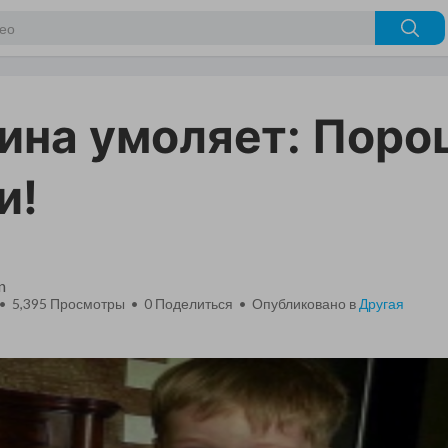
ина умоляет: Поро
и!
n
 • 5,395 Просмотры •
0
Поделиться • Опубликовано в
Другая