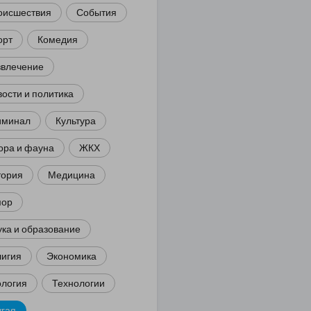
оисшествия
События
орт
Комедия
звлечение
ости и политика
иминал
Культура
ора и фауна
ЖКХ
тория
Медицина
ор
ка и образование
лигия
Экономика
ология
Технологии
угая