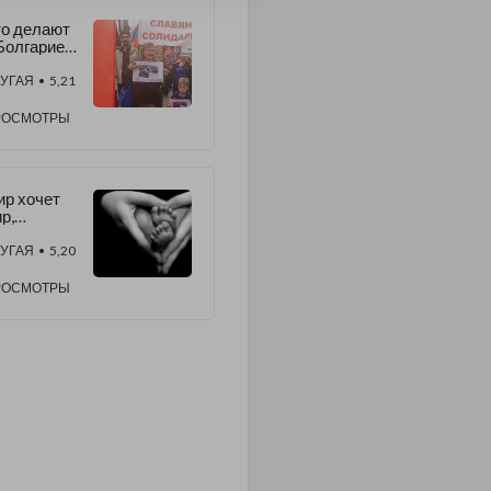
о делают
Болгарией
ериканск
УГАЯ
• 5,21
укловоды?
РОСМОТРЫ
р хочет
р,
ворите
авду!
УГАЯ
• 5,20
становим
йну!
РОСМОТРЫ