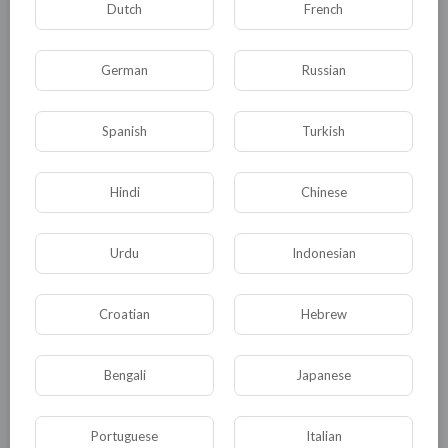
Dutch
French
дальше беспорядочно шаркались по углам и
размножались, как кошки? Да такого быть не
German
Russian
может и быть не должно в принципе! Тогда
что?
Spanish
Turkish
Утилизация! Потому что сильные мира
ничего другого придумать для вас таких не
Hindi
Chinese
могут. Да и думать о последствиях – это
задача каждого человека. А кто думать не
Urdu
Indonesian
желает – тот подлежит утилизации. Ибо
родился ты в мусоре, жил в грязи, разврате,
Croatian
Hebrew
скорби... так, чего теперь-то ждёшь? Чуда?
Чуда не будет, ибо жизнь твоя в твоих руках..!
Bengali
Japanese
Мусор к мусору и... в топку – тотальная
утилизация населения - будущее
Portuguese
Italian