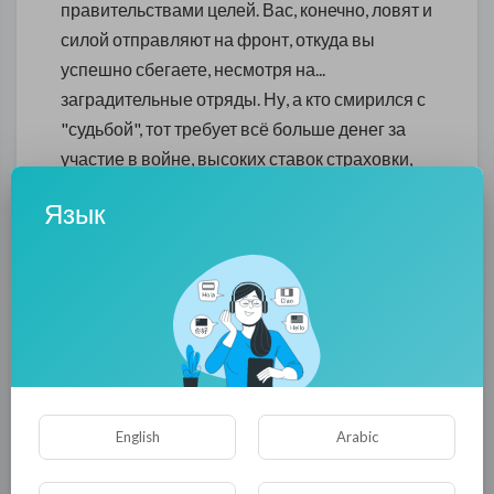
правительствами целей. Вас, конечно, ловят и
силой отправляют на фронт, откуда вы
успешно сбегаете, несмотря на...
заградительные отряды. Ну, а кто смирился с
"судьбой", тот требует всё больше денег за
участие в войне, высоких ставок страховки,
социальных гарантий для семей в случае
Язык
гибели, тп. Конечно, вам всё это обещают, но...
не выполняют. Потому что всё эти обещания,
как и цели, за которые вас агитируют и
посылают на смерть – ложь.
Всё больше и больше простых людей это
осознают. Назревают массовые волнения
одновременно по всему миру... И что
English
Arabic
прикажете сильным мира с этим делать?
Определить каждому пособие, чтобы вы и