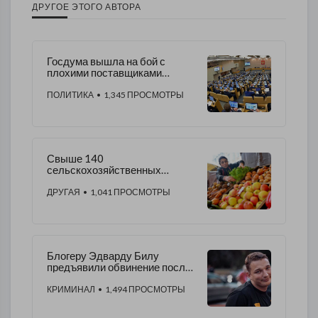
ДРУГОЕ ЭТОГО АВТОРА
Госдума вышла на бой с
плохими поставщиками
соцпитания
ПОЛИТИКА
• 1,345 ПРОСМОТРЫ
Свыше 140
сельскохозяйственных
ярмарок пройдут в
Подмосковье в 2021 году
ДРУГАЯ
• 1,041 ПРОСМОТРЫ
Блогеру Эдварду Билу
предъявили обвинение после
аварии в центре столицы
КРИМИНАЛ
• 1,494 ПРОСМОТРЫ