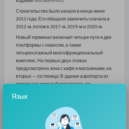
издание
МосквичMAG
.
Строительство было начало в конце июня
2011 года. Его обещали закончить сначала в
2012-м, потом в 2017-м, 2019-м и 2020-м.
Новый терминал включает четыре пути и две
платформы с навесом, а также
четырехэтажный многофункциональный
комплекс. На первых двух этажах
предусмотрена зона с кафе и магазинами, на
вторых — гостиница. В здание аэропорта из
терминала можно будет попасть по
остекленной галерее. Пропускная
Язык
способность увеличена до 1,5 тысячи
человек.
Перевозчик сообщает, что расписание
поездов в результате не изменится.