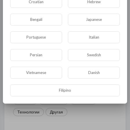
Croatian
Hebrew
КАТЕГОРИИ
Bengali
Japanese
Общая
Политика
В мире
Portuguese
Italian
Общество
Происшествия
События
Persian
Swedish
Спорт
Комедия
Развлечение
Новости и политика
Криминал
Культура
Vietnamese
Danish
Флора и фауна
ЖКХ
История
Медицина
Юмор
Наука и образование
Filipino
Религия
Экономика
Экология
Технологии
Другая