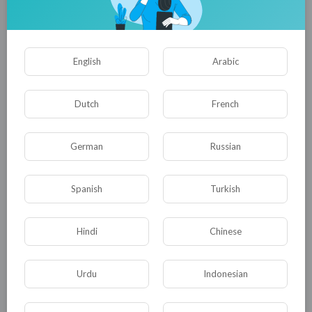
0
0
• 0 Комментарии
English
Arabic
Опубликовать
Dutch
French
German
Russian
Spanish
Turkish
Hindi
Chinese
Комментариев нет
Urdu
Indonesian