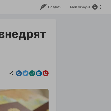
Создать
Мой Аккаунт
 внедрят