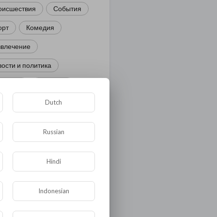
оисшествия
События
орт
Комедия
звлечение
ости и политика
иминал
Культура
Dutch
ора и фауна
ЖКХ
тория
Медицина
Russian
ор
ка и образование
Hindi
лигия
Экономика
Indonesian
ология
Технологии
угая