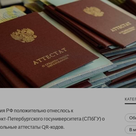
КАТЕ
я РФ положительно отнеслось к
Об
кт-Петербургского госуниверситета (СПбГУ) о
ольные аттестаты QR-кодов.
В 