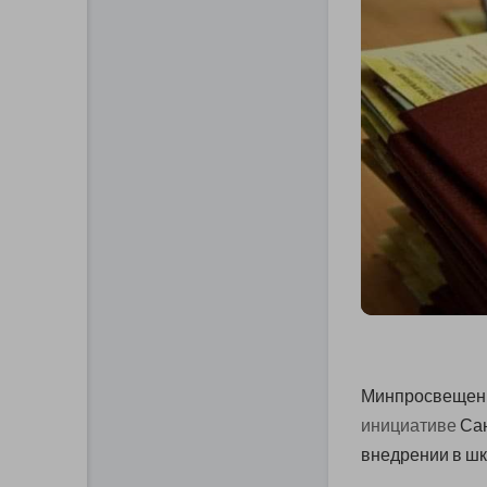
Минпросвещени
инициативе
Сан
внедрении в шк