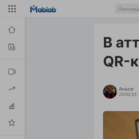
В ат
QR-к
Anazar
23/02/21