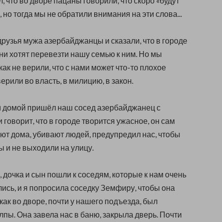
л, что во дворе пацаны говорили, что скоро «будут
 но тогда мы не обратили внимания на эти слова...
рузья мужа азербайджанцы и сказали, что в городе
они хотят перевезти нашу семью к ним. Но мы
 как не верили, что с нами может что-то плохое
ерили во власть, в милицию, в закон.
м домой пришёл наш сосед азербайджанец с
 говорит, что в городе творится ужасное, он сам
ают дома, убивают людей, предупредил нас, чтобы
 и не выходили на улицу.
, дочка и сын пошли к соседям, которые к нам очень
ись, и я попросила соседку Земфиру, чтобы она
 как во дворе, почти у нашего подъезда, был
пы. Она завела нас в баню, закрыла дверь. Почти