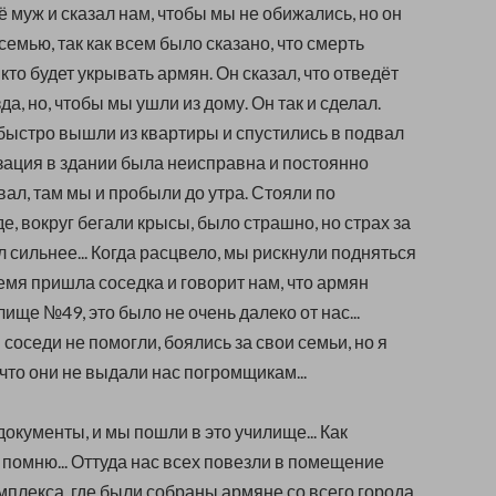
 муж и сказал нам, чтобы мы не обижались, но он
семью, так как всем было сказано, что смерть
, кто будет укрывать армян. Он сказал, что отведёт
да, но, чтобы мы ушли из дому. Он так и сделал.
быстро вышли из квартиры и спустились в подвал
зация в здании была неисправна и постоянно
вал, там мы и пробыли до утра. Стояли по
е, вокруг бегали крысы, было страшно, но страх за
 сильнее... Когда расцвело, мы рискнули подняться
ремя пришла соседка и говорит нам, что армян
ище №49, это было не очень далеко от нас...
соседи не помогли, боялись за свои семьи, но я
что они не выдали нас погромщикам...
документы, и мы пошли в это училище... Как
 помню... Оттуда нас всех повезли в помещение
мплекса, где были собраны армяне со всего города