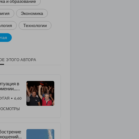
ка и образование
лигия
Экономика
ология
Технологии
угая
ОЕ ЭТОГО АВТОРА
туация в
мении...
о будет
альше?
УГАЯ
• 6,60
РОСМОТРЫ
бострение
тношений