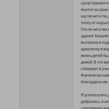
сразу пришёл её
боится за свою 
настигнет и тех
толпу от подъез
После него мы 
здания. Канали
вытекала в под
щиколотку в вод
жизнь детей был
домой. В это в
собирают в учил
Фактически нам 
благодарна им, 
Я успела взять 
добрались, я не
спортивного ко