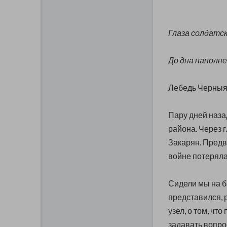
Глаза солдатс
До дна наполне
Лебедь Черны
Пару дней наза
района. Через 
Закарян. Предва
войне потеряла 
Сидели мы на б
представился, р
узел, о том, чт
задавать вопро