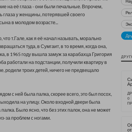
Нау
ие на её глаза - они были печальные. Впрочем,
Ре
ть глаза у женщины, потерявшей своего
сына в молодом возрасте...
Эк
Др
 что т.Гале, как я её начал называть, морально
вращаться туда, в Сумгаит, в то время, когда она,
а, в 1965 году вышла замуж за карабахца Григория
ДРУГ
оба работали на подстанции, получили квартиру в
е, родили троих детей, ничего не предвещало
Си
Ар
Чт
д
рядом с ней была палка, скорее всего, это был посох,
ДР
0
выходила на улицу. Около входной двери была
П
палка. Было ясно, что без этих палок, она не может
из-за проблем с ногами.
О
о