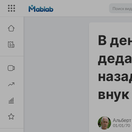
В де
деда
наза
внук
Альберт
01/01/70