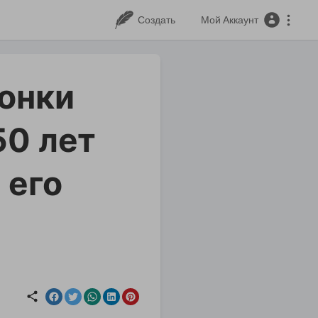
Создать
Мой Аккаунт
ронки
50 лет
 его