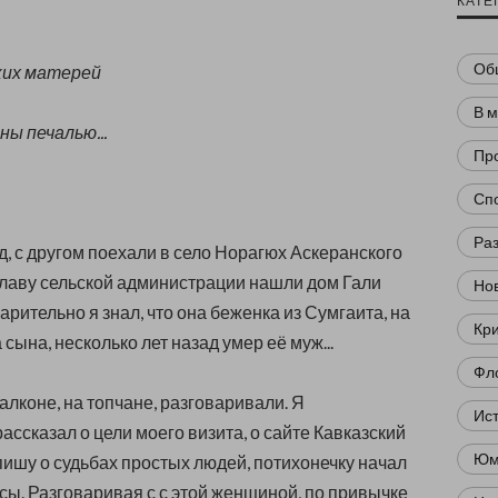
КАТЕ
Об
ких матерей
В 
ны печалью...
Пр
я
Сп
Ра
д, с другом поехали в село Норагюх Аскеранского
главу сельской администрации нашли дом Гали
Нов
рительно я знал, что она беженка из Сумгаита, на
Кр
сына, несколько лет назад умер её муж...
Фл
алконе, на топчане, разговаривали. Я
Ис
ассказал о цели моего визита, о сайте Кавказский
Юм
о пишу о судьбах простых людей, потихонечку начал
сы. Разговаривая с с этой женщиной, по привычке