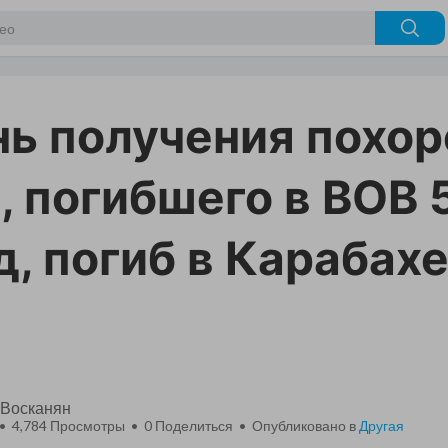
нь получения похо
, погибшего в ВОВ 
д, погиб в Карабахе
 Восканян
 • 4,784 Просмотры •
0
Поделиться • Опубликовано в
Другая