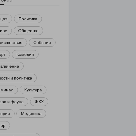
ГОРИИ
щая
Политика
мире
Общество
оисшествия
События
орт
Комедия
звлечение
ости и политика
иминал
Культура
ора и фауна
ЖКХ
тория
Медицина
ор