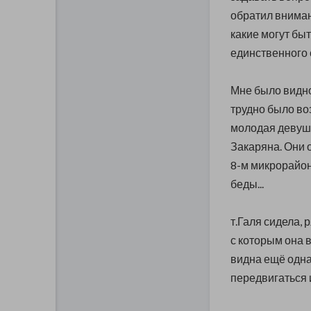
обратил вниман
какие могут бы
единственного 
Мне было видно,
трудно было воз
молодая девушк
Закаряна. Они 
8-м микрорайон
беды...
т.Галя сидела, 
с которым она 
видна ещё одна 
передвигаться 