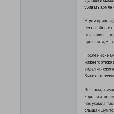
с улицы и сказа
убивать армян»,
Утром пришли д
неспокойно, и 
отказались, так
произойти, мы в
После них к на
нижнего этажа и
видел как сжиг
были осторожны
Вечером, я, муж
хорошо относил
нас укрыла, так
слышан шум тол