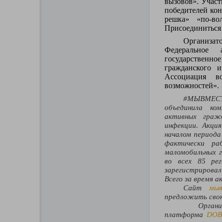
вызовов». Участ
победителей кон
решка» «по-во
Присоединиться
Организат
Федеральное 
государствен
гражданского и
Ассоциация в
возможностей».
#МЫВМЕСТЕ
объединила ком
активных граж
инфекции. Акци
началом периода
фактически р
маломобильных 
во всех 85 рег
зарегистрирова
Всего за время а
Сайт
мыв
предложить свою
Организат
платформа
DOB