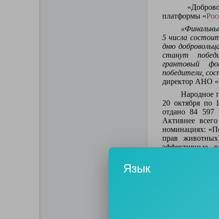
«Добров
платформы «
Рос
«Финальный
5 числа состои
дню добровольц
станут побед
грантовый фо
победители, сос
директор АНО «
Народное г
20 октября по 
отдано 84 597 
Активнее всег
номинациях: «П
прав животных
эффективные в
сохранения эко
голосов.
Язык
Добровольч
внимание, в то
уровне. Недавн
«О молодежной 
более 50% всех 