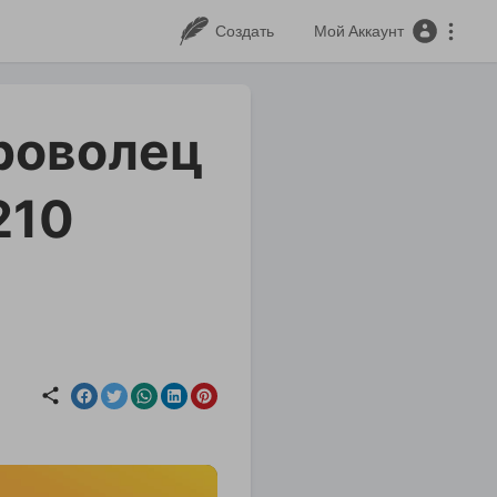
Создать
Мой Аккаунт
роволец
210