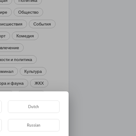
щая
Политика
мире
Общество
оисшествия
События
орт
Комедия
звлечение
ости и политика
иминал
Культура
ора и фауна
ЖКХ
тория
Медицина
Dutch
ор
ка и образование
Russian
лигия
Экономика