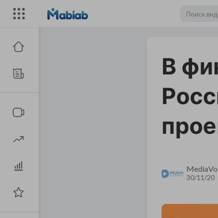
В фи
Росс
прое
MediaVol
30/11/20