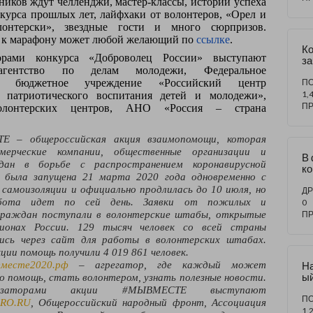
ников ждут челленджи, мастер-классы, истории успеха
д
курса прошлых лет, лайфхаки от волонтеров, «Орел и
об
лонтерски», звездные гости и много сюрпризов.
 к марафону может любой желающий по
ссылке
.
Ко
орами конкурса «Доброволец России» выступают
за
агентство по делам молодежи, Федеральное
м
те
ное бюджетное учреждение «Российский центр
П
1,
 патриотического воспитания детей и молодежи»,
П
олонтерских центров, АНО «Россия – страна
 – общероссийская акция взаимопомощи, которая
мерческие компании, общественные организации и
В
дан в борьбе с распространением коронавирусной
ко
я была запущена 21 марта 2020 года
одновременно с
«
 самоизоляции и официально продлилась до 10 июля, но
ц 
ДР
2
абота идет по сей день. Заявки от пожилых и
0
в
граждан поступали в волонтерские штабы, открытые
П
пр
ионах России. 129 тысяч человек со всей страны
лись через сайт для работы в волонтерских штабах.
кции помощь получили 4 019 861 человек.
месте2020.рф
– агрегатор, где каждый может
Н
ы
 помощь, стать волонтером, узнать полезные новости.
че
орами акции #МЫВМЕСТЕ выступают
«
П
RO
.
RU
, Общероссийский народный фронт, Ассоциация
с»
1,