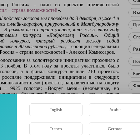
Об
олец России» – один из проектов президентской
сия – страна возможностей
».
В 
 подсчет голосов мы проведем до 3 декабря, а уже 4 и
тся онлайн-марафон, приуроченный к Международному
Пр
а. В рамках него страна узнает, кто же в этом году
ителями конкурса «Доброволец России». Общий
Сп
нд конкурса, который разделят между собой
тавляет 90 миллионов рублей
», – сообщил генеральный
Ра
Россия – страна возможностей»
Алексей Комиссаров
.
олосование за волонтерские инициативы проходило с
Нов
13 ноября. В этом году за проекты участников было
голосов, а в финал конкурса вышли 210 проектов.
Кр
о россияне поддерживали инициативы в следующих
омощь животным» (проекты, направленные на защиту
Фл
) – 9925 голосов; «Вокруг меня» (необычные, но
арианты благоустройства городов и сел, а также
Ис
логии) – 8983 голосов; «Помощь детям» – 10 431
English
Arabic
Юм
ескому движению в стране сегодня уделяется особое
м числе молодежь поддерживают на законодательном
Нау
о Госдума РФ приняла в первом чтении законопроект
French
German
политике». При этом молодежь до 25 лет составляет
Ре
волонтеров страны.