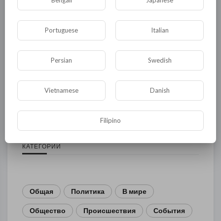
Bengali
Japanese
Portuguese
Italian
Persian
Swedish
Комментариев нет
Vietnamese
Danish
Filipino
КАТЕГОРИИ
Общая
Политика
В мире
Общество
Происшествия
События