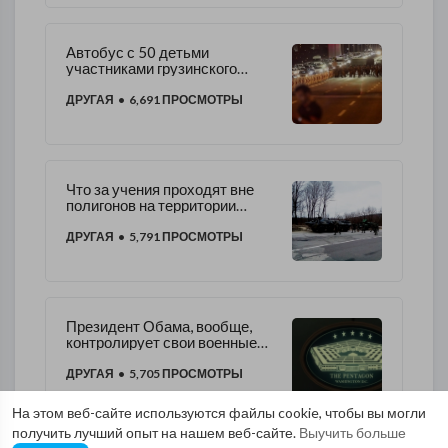
Автобус с 50 детьми
участниками грузинского
танцевального ансамбля
просят о помощи в Турции
ДРУГАЯ
• 6,691 ПРОСМОТРЫ
Что за учения проходят вне
полигонов на территории
Молдавии?
ДРУГАЯ
• 5,791 ПРОСМОТРЫ
Президент Обама, вообще,
контролирует свои военные
силы?
ДРУГАЯ
• 5,705 ПРОСМОТРЫ
На этом веб-сайте используются файлы cookie, чтобы вы могли
получить лучший опыт на нашем веб-сайте.
Выучить больше