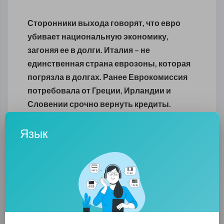
Сторонники выхода говорят, что евро
убивает национальную экономику,
загоняя ее в долги. Италия – не
единственная страна еврозоны, которая
погрязла в долгах. Ранее Еврокомиссия
потребовала от Греции, Ирландии и
Словении срочно вернуть кредиты.
Причина – нецелевые траты.
Язык
По словам представителя партии Луиджи
ди Майо, референдум станет шагом на
пути Италии к обретению своего
суверенитета.
“Кто-то думает, что это слишком