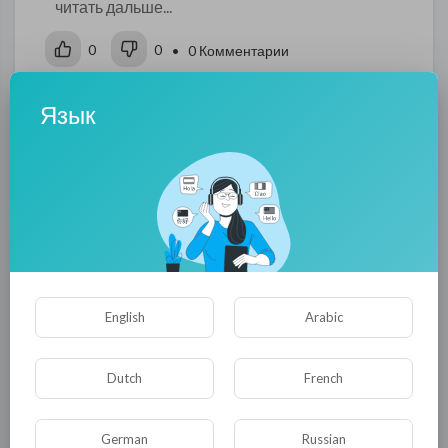
читать дальше...
0
0
• 0 Комментарии
Язык
Опубликовать
English
Arabic
Комментариев нет
Dutch
French
German
Russian