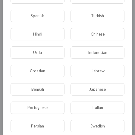
КАТЕГОРИИ
Spanish
Turkish
Hindi
Chinese
Общая
Политика
В мире
Общество
Происшествия
События
Urdu
Indonesian
Спорт
Комедия
Развлечение
Croatian
Hebrew
Новости и политика
Криминал
Культура
Флора и фауна
ЖКХ
История
Bengali
Japanese
Медицина
Юмор
Наука и образование
Религия
Экономика
Экология
Portuguese
Italian
Технологии
Другая
Persian
Swedish