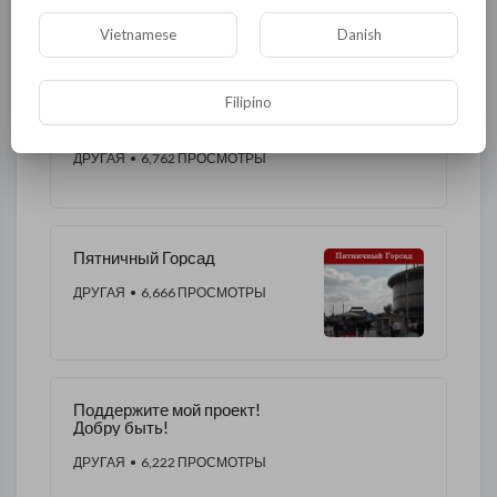
ДРУГОЕ ЭТОГО АВТОРА
Vietnamese
Danish
Filipino
Немецкое кладбище на
Лидиевке
ДРУГАЯ
• 6,762 ПРОСМОТРЫ
Пятничный Горсад
ДРУГАЯ
• 6,666 ПРОСМОТРЫ
Поддержите мой проект!
Добру быть!
ДРУГАЯ
• 6,222 ПРОСМОТРЫ