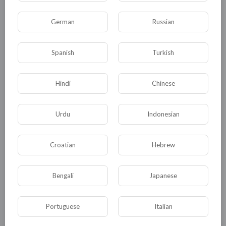
нами и показать этот маршрут.
German
Russian
Не буду описывать то, что мы видели.
Всё, почти всё это есть в фотографиях,
Spanish
Turkish
которые я выставляю в этом посту,
выставляю также видеоролик.
Hindi
Chinese
Фотографий сотни, но я решил не тянуть
резину, так как моя цель не количество
постов, а уложиться в три части.
Urdu
Indonesian
Приятного просмотра вам, друзья мои...
Croatian
Hebrew
P.S. До конца маршрута, т.е. до с.Каринтак,
Bengali
Japanese
мы так и не дошли, если честно. Впрочем,
это меня радует – есть мотивация для
Portuguese
Italian
того, чтобы ещё раз пойти туда, в это
Ущелье забытых сказок...