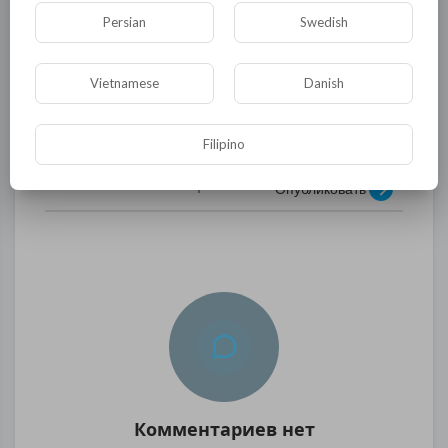
Persian
Swedish
http://www.kavkaz-
uzel.ru/blogs/929/posts/22305
Vietnamese
Danish
0
0
• 0 Комментарии
Filipino
Опубликовать
Комментариев нет