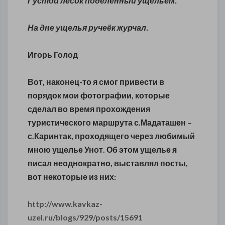
Густой лесок поделенный ущельем.
На дне ущелья ручеёк журчал.
Игорь Голод
Вот, наконец-то я смог привести в
порядок мои фотографии, которые
сделал во время прохождения
туристического маршрута с.Мадаташен –
с.Каринтак, проходящего через любимый
мною ущелье Унот. Об этом ущелье я
писал неоднократно, выставлял посты,
вот некоторые из них:
http://www.kavkaz-
uzel.ru/blogs/929/posts/15691