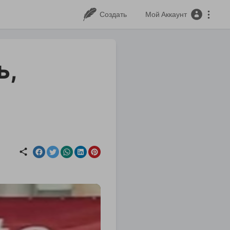
Создать
Мой Аккаунт
ь,