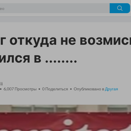
г откуда не возмис
лся в ........
ii
 • 6,007 Просмотры •
0
Поделиться • Опубликовано в
Другая