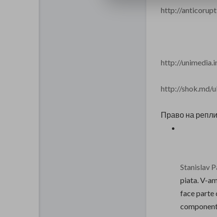
http://anticorupt
http://unimedia.in
http://shok.md/ult
Право на репли
Stanislav P
piata. V-am
face parte 
componenta 