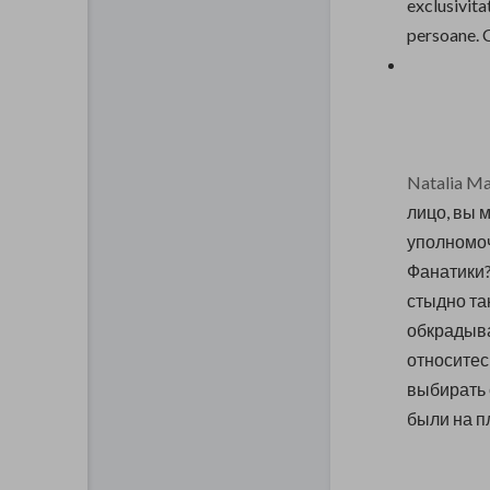
exclusivitat
persoane. C
Natalia Ma
лицо, вы 
уполномоч
Фанатики?
стыдно так
обкрадыва
относитес
выбирать 
были на п