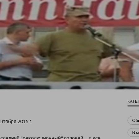
КАТЕ
Об
тября 2015 г.
В 
оследний "революционный" соловей..... и все