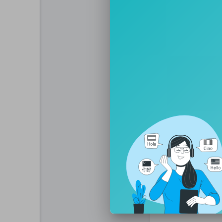
Вот так мавр П
отвернув от ми
граждан.
http://mioritix.
http://www.europ
http://perfecte.m