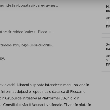
ie.md/stiri/bogatasii-care-ravnes...
Н
во
ра
по
ДР
В.
1
по
П
оч
fo/stiri/video-Valeriu-Pleca-ii-...
ми
о
М
Эк
imele-stiri/logo-ul-si-culorile-...
на
р
в
ДР
ку.
ра
3
И
П
Та
avlovschi .
Nimeni nu poate interzice nimanui sa vina in
 informat deja, si o repet inca o data, ca dl Plesca nu
din Grupul de injtiativa al Platformei DA, nici din
Consiliului Marii Adunari Nationale. El vine in piata in