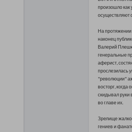
произошло как 
осуществляют ф
На протяжении 
наконец публик
Валерий Плешка
генеральные пр
аферист, состя
прослезилась у
"революции" а
восторг, когда 
скидывал руки 
во главе их.
Зрелище жалкое
гениев и фанат