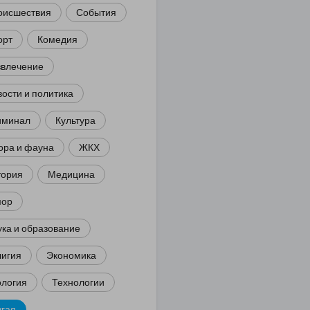
оисшествия
События
орт
Комедия
звлечение
ости и политика
иминал
Культура
ора и фауна
ЖКХ
тория
Медицина
ор
ка и образование
лигия
Экономика
ология
Технологии
угая