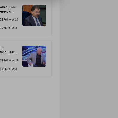
ачальник
енной
зведки
лковник
УГАЯ
• 6,15
 Гервас,
дставил
РОСМОТРЫ
ередного
нистра
бороны
олдовы
с-
чальник
умынской
нешней
УГАЯ
• 6,49
зведки
оан
РОСМОТРЫ
лпеш.