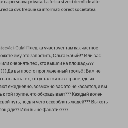
e ca persoana privata. La fel ca si zeci de mii de alte
red ca dvs trebuie sa informati corect societatea.
teevici-Culai
Плешка участвует там как частное
можете ему это запретить, Ольга Бабий!? Или вас
или очернять тех , кто вышли на площадь???
??? Да вы просто проплаченный троль!!! Вам не
 называть тех, кто устал жить в стране, где их
ют ежедневно, возможно вас это не касается, и вы
ь к той группе, что обкрадывает??? Каждый волен
свой путь, но для чего оскорблять людей??? Вы хоть
лощади?? Или вы не фанатик????