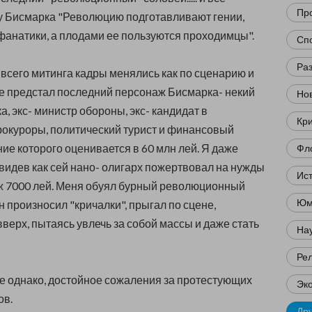
Пр
у Бисмарка "Революцию подготавливают гении,
анатики, а плодами ее пользуются проходимцы".
Сп
Ра
всего митинга кадры менялись как по сценарию и
е предстал последний персонаж Бисмарка- некий
Нов
, экс- министр обороны, экс- кандидат в
Кр
окуроры, политический турист и финансовый
ние которого оценивается в 60 млн лей. Я даже
Фл
видев как сей нано- олигарх пожертвовал на нужды
Ис
ж 7000 лей. Меня обуял бурный революционный
Юм
он произносил "кричалки", прыгал по сцене,
вверх, пытаясь увлечь за собой массы и даже стать
Нау
Ре
 однако, достойное сожаления за протестующих
Эк
ов.
Др