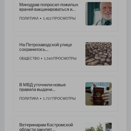
Минздрав попросил пожилых
врачей вакцинироваться и
вернуться в строй
ПОЛИТИКА
• 1,422 ПРОСМОТРЫ
На Петрозаводской улице
сохранилось
дореволюционное мощение
двора
ОБЩЕСТВО
• 1,360 ПРОСМОТРЫ
В МВД уточнили новые
правила выдачи
загранпаспортов
ПОЛИТИКА
• 1,737 ПРОСМОТРЫ
Ветеринарам Костромской
области закупят