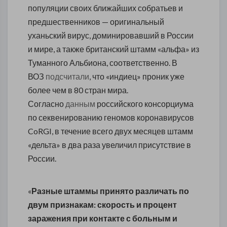
популяции своих ближайших собратьев и
предшественников — оригинальный
уханьский вирус, доминировавший в России
и мире, а также британский штамм «альфа» из
Туманного Альбиона, соответственно. В
ВОЗ
подсчитали
, что «индиец» проник уже
более чем в 80 стран мира.
Согласно
данным
российского консорциума
по секвенированию геномов коронавирусов
CoRGI, в течение всего двух месяцев штамм
«дельта» в два раза увеличил присутствие в
России.
«
Разные штаммы принято различать по
двум признакам: скорость и процент
заражения при контакте с больным и