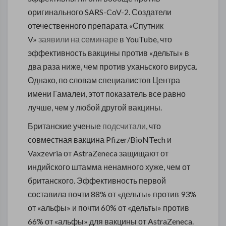
оригинального SARS-CoV-2. Создатели
отечественного препарата «Спутник
V»
заявили на семинаре
в YouTube, что
эффективность вакцины против «дельты» в
два раза ниже, чем против уханьского вируса.
Однако, по словам специалистов Центра
имени Гамалеи, этот показатель все равно
лучше, чем у любой другой вакцины.
Британские ученые
подсчитали
, что
совместная вакцина Pfizer/BioNTech и
Vaxzevria от AstraZeneca защищают от
индийского штамма ненамного хуже, чем от
британского. Эффективность первой
составила почти 88% от «дельты» против 93%
от «альфы» и почти 60% от «дельты» против
66% от «альфы» для вакцины от AstraZeneca.