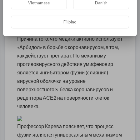
рекомендаций Минздрава России по
Vietnamese
Danish
профилактике и лечению COVID-19, а также в
аналогичный
документ
Национальной
Filipino
комиссии здравоохранения Китая.
Причина того, что медики активно используют
«Арбидол» в борьбе с коронавирусом, в том,
как действует препарат. По механизму
противовирусного действия умифеновир
является ингибитором фузии (слияния)
вирусной оболочки на уровне
поверхностного S-белка коронавирусов и
рецептора АСЕ2 на поверхности клеток
человека.
Профессор Карева поясняет, что процесс
фузии является универсальным механизмом