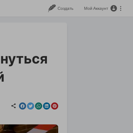
Создать
Мой Аккаунт
нуться
й