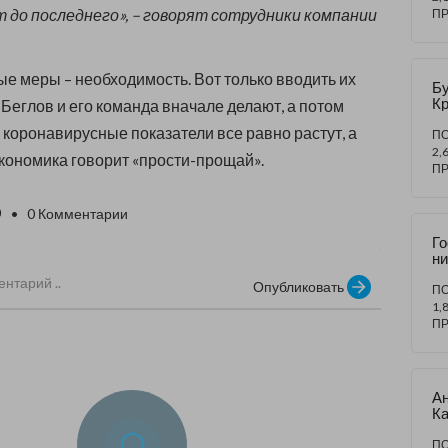
 до последнего», –
говорят сотрудники компании
П
е меры – необходимость. Вот только вводить их
Б
К
 Беглов и его команда вначале делают, а потом
ск
е коронавирусные показатели все равно растут, а
ра
П
не
2,
экономика говорит «прости-прощай».
ое
П
от
пр
0
• 0 Комментарии
с
п
Г
чи
ни
Пе
Опубликовать
го
П
и
1,
е
П
А
К
ра
а
П