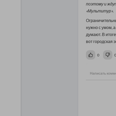
поэтому и ждут
«Мультитур».
Ограничительны
нужно с умом, а
думают. В итог
вот городская 
0