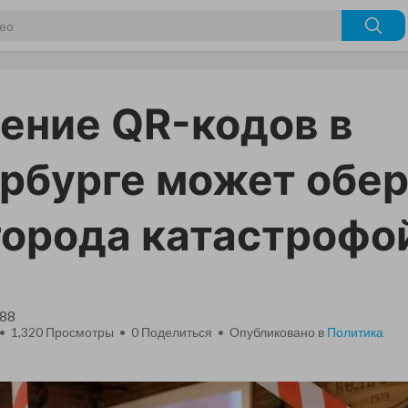
ение QR-кодов в
рбурге может обер
города катастрофо
a88
 • 1,320 Просмотры •
0
Поделиться • Опубликовано в
Политика