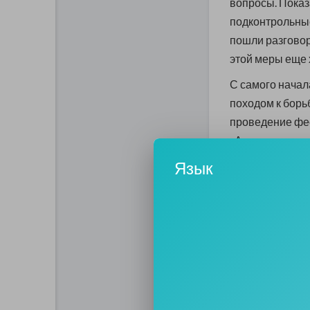
вопросы. Показ
подконтрольные
пошли разговор
этой меры еще 
С самого начал
походом к борь
проведение фест
«Алые паруса» 
Язык
По какому прин
руководствовал
разрешая работ
Теперь всерьез
практиковали, х
московские вла
не оказывают м