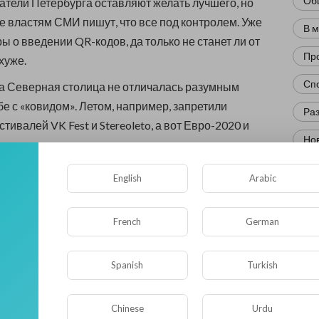
Об
атели Петербурга оставляют желать лучшего, но
 властям СМИ пишут, что все под контролем. Уже
В 
ы о введении QR-кодов, да только не станет ли от
Пр
хуже.
Сп
а Северная столица не отличалась разумным
бе с «ковидом». Летом, например, запретили
Ра
ивалей VK Fest и Stereoleto, а вот Евро-2020 и
Нов
не показались властям опасными.
Кр
ципу тогда отбирали мероприятия, неясно. Чем
English
Arabic
ись, запрещая работу ресторанных двориков, но
Фл
ать ресторанам, тоже непонятно.
French
German
Ис
 обсуждается введение QR-кодов. В Москве это
Юм
отя и недолго, но разница с Петербургом в том, что
Spanish
Turkish
сти помогают предпринимателям, а петербургские
Нау
алому и среднему бизнесу никакой поддержки.
Ре
Chinese
Urdu