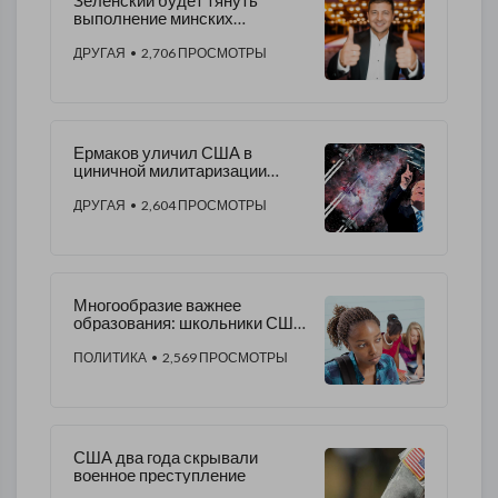
Зеленский будет тянуть
выполнение минских
соглашений до последнего
ДРУГАЯ
• 2,706 ПРОСМОТРЫ
Ермаков уличил США в
циничной милитаризации
космоса
ДРУГАЯ
• 2,604 ПРОСМОТРЫ
Многообразие важнее
образования: школьники США
не могут учиться по усиленной
программе
ПОЛИТИКА
• 2,569 ПРОСМОТРЫ
США два года скрывали
военное преступление