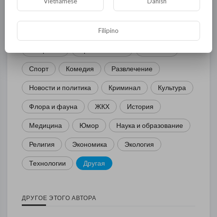
Vietnamese
Danish
Filipino
Общая
Политика
В мире
Общество
Происшествия
События
Спорт
Комедия
Развлечение
Новости и политика
Криминал
Культура
Флора и фауна
ЖКХ
История
Медицина
Юмор
Наука и образование
Религия
Экономика
Экология
Технологии
Другая
ДРУГОЕ ЭТОГО АВТОРА