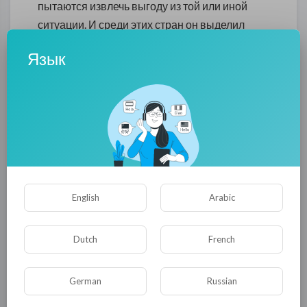
пытаются извлечь выгоду из той или иной
ситуации. И среди этих стран он выделил
Россия и Турцию, которые ранее были
Язык
империями и снова стремятся ими стать, но у
них ничего не получится. Заявление спорное,
в большей степени о каком-то непонятном
стремлении снова стать империей, и
особенно в контексте «выгоды», ведь
стремление получить выгоду из какой-либо
ситуации – нормально для любого
государства. И, боюсь, больше всего выгоды
English
Arabic
реально из каждой ситуации стремится
получить США, которых Боррель почему-то
Dutch
French
решил не упоминать. Но все мы прекрасно
знаем, почему.
German
Russian
0
0
• 0 Комментарии