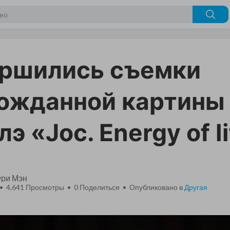
ршились съемки
ожданной картины
э «Joc. Energy of l
Фри Мэн
 • 4,641 Просмотры •
0
Поделиться • Опубликовано в
Другая