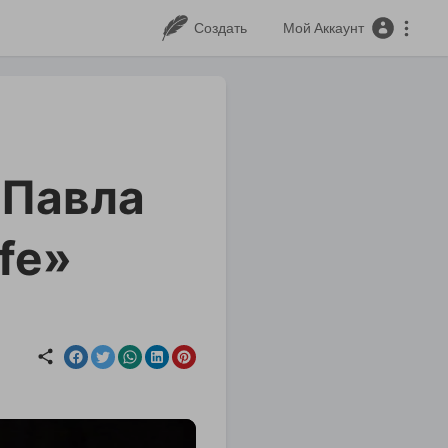
Создать
Мой Аккаунт
 Павла
ife»