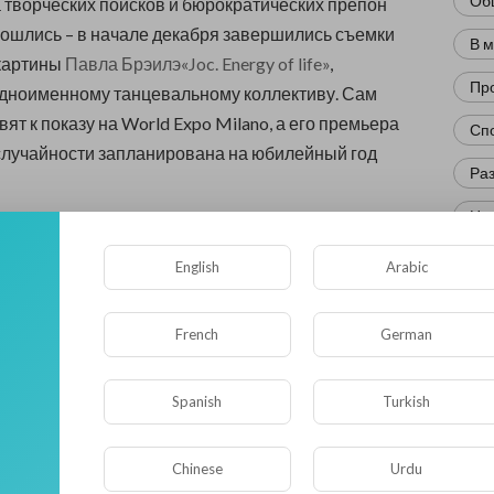
Об
а творческих поисков и бюрократических препон
сошлись – в начале декабря завершились съемки
В 
картины
Павла Брэилэ
«Joc. Energy of life»
,
Пр
дноименному танцевальному коллективу. Сам
ят к показу на World Expo Milano, а его премьера
Сп
случайности запланирована на юбилейный год
Ра
Нов
о съемках можно узнать тут...
Кр
English
Arabic
0
• 0 Комментарии
Фл
French
German
Ис
Опубликовать
Юм
Spanish
Turkish
Нау
Chinese
Urdu
Ре