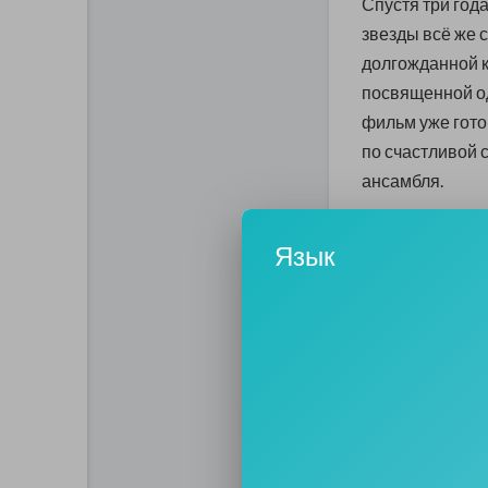
Спустя три год
звезды всё же 
долгожданной 
посвященной о
фильм уже готов
по счастливой 
ансамбля.
Более подробно 
Язык
0