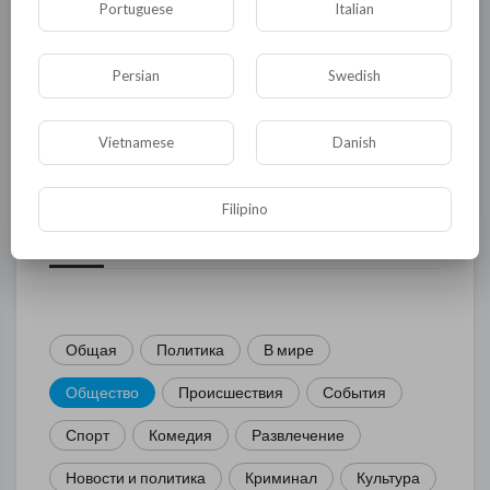
Portuguese
Italian
Persian
Swedish
Комментариев нет
Vietnamese
Danish
Filipino
КАТЕГОРИИ
Общая
Политика
В мире
Общество
Происшествия
События
Спорт
Комедия
Развлечение
Новости и политика
Криминал
Культура