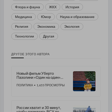
Флора и фауна
ЖКХ
История
Медицина
Юмор
Наука и образование
Религия
Экономика
Экология
Технологии
Другая
ДРУГОЕ ЭТОГО АВТОРА
Новый фильм Уберто
Пазолини «Один на один»
представит на «Ленфильме»
актер Джеймс Нортон
ПОЛИТИКА
• 1,655 ПРОСМОТРЫ
России хватит и 30 минут,
чтобы размазать ВСУ по