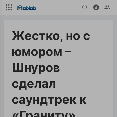
Жестко, но с
юмором –
Шнуров
сделал
саундтрек к
«Граниту»