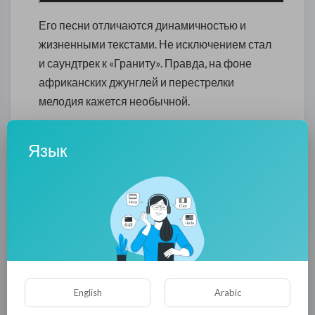
Его песни отличаются динамичностью и
жизненными текстами. Не исключением стал
и саундтрек к «Граниту». Правда, на фоне
африканских джунглей и перестрелки
мелодия кажется необычной.
Но она добавляет атмосферности, ведь наши
спецы – не промах. Даже несмотря на
Язык
сложную ситуацию и ранения, они шутят,
смело отбиваются и помогают друг другу.
«Гранит» - это фильм о российских
инструкторах в Мозамбике. Главный герой –
вояка по прозвищу «Гранит» отправляется на
подмогу в захваченную террористами страну.
English
Arabic
Вместе с командой он прибывает в эту