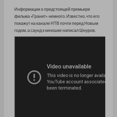
Информации о предстоящей премьере
фильма «Гранит» немного. Известно, что его
покажут на канале НТВ почти перед Новым
годом, а саунд к киношке написал Шнуров.