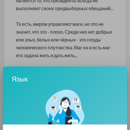
является то, что президенты всегда не
выполняют своих предвыборных обещаний...
То есть, миром управляют маги, но это не
значит, что это - плохо. Среди них нет добрых
или злых, белых или чёрных - это плоды
человеческого плутовства. Маг он и есть маг -
его задача жить и дать жить...
Но дать жить вам по-человечески становится
Язык
всё труднее и труднее. А ограничить вашу
(людей) тягу к размножению не в правилах
магов - это свободный выбор каждого из вас.
Именно поэтому человеческий мир обречён
на худой конец. Перенаселение планеты
всегда приводит общество к вырождению у
людей природных качеств и мир