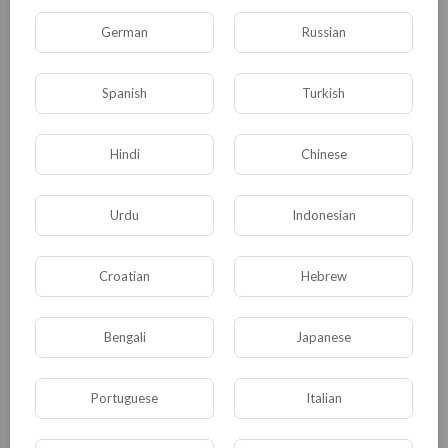
German
Russian
Spanish
Turkish
КАТЕГОРИИ
Hindi
Chinese
Общая
Политика
В мире
Urdu
Indonesian
Общество
Происшествия
События
Croatian
Hebrew
Спорт
Комедия
Развлечение
Новости и политика
Криминал
Культура
Bengali
Japanese
Флора и фауна
ЖКХ
История
Portuguese
Italian
Медицина
Юмор
Наука и образование
Религия
Экономика
Экология