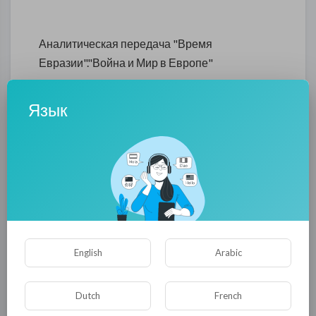
Аналитическая передача "Время
Евразии"."Война и Мир в Европе"
0
0
• 0 Комментарии
Язык
Опубликовать
English
Arabic
Dutch
French
Комментариев нет