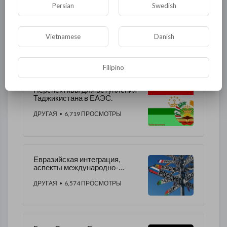
Persian
Swedish
Технологии
Другая
Vietnamese
Danish
ДРУГОЕ ЭТОГО АВТОРА
Filipino
​Перспективы для вступления
Таджикистана в ЕАЭС.
ДРУГАЯ
• 6,719 ПРОСМОТРЫ
Евразийская интеграция,
аспекты международно-
правового развития
ДРУГАЯ
• 6,574 ПРОСМОТРЫ