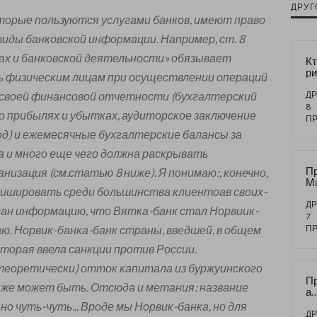
ДРУГ
торые пользуются услугами банков, имеют право
иды банковской информации. Например, ст. 8
ках и банковской деятельности» обязывает
Кт
ри
 физическим лицам при осуществлении операций
не
б
своей финансовой отчетности (бухгалтерский
ДР
8
о прибылях и убытках, аудиторское заключение
П
од) и ежемесячные бухгалтерские балансы за
а и много еще чего должна раскрывать
Пр
низация (см.статью 8 ниже). Я понимаю:, конечно,
Ма
ишировать среди большинства клиентоав своих-
С
ДР
ан информацию, что Вятка-банк стал Норвиик-
7
ю. Норвик-банка-банк страны, введшей, в общем
П
торая ввела санкции против России.
теоретически) отток капитала из буржуинского
Пр
даже может быть. Отсюда и метания: название
а
оз
 но чуть-чуть... Вроде мы Норвик-банка, но для
ь 
ДР