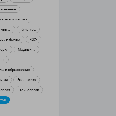
звлечение
ости и политика
иминал
Культура
ора и фауна
ЖКХ
тория
Медицина
ор
ка и образование
лигия
Экономика
ология
Технологии
угая