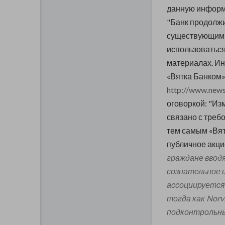
данную информац
"
Банк продолжи
существующим 
использоваться
материалах. Ин
«Вятка Банком»
http://www.news
оговоркой: "
Изм
связано с треб
тем самым «Вят
публичное акци
граждане ввод
сознательное 
ассоциируется 
тогда как Norv
подконтрольный