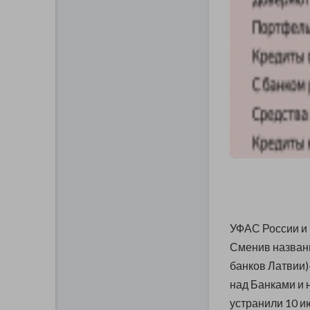
УФАС России и 
Сменив название
банков Латвии)
над Банками и 
устранили 10 и