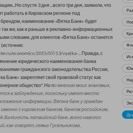
ию...Но спустя 3 дня ...всего три дня, заявили, что
Ра
т работать в Кировском регионе под
брендом, наименование «Вятка Банк» будет
Нов
 так же, как и раньше в рекламно-информационных
Кр
ыми словами, для клиентов «Вятка Банк» останется
 (источник:
Фл
ler.ru/economics/2015/07/13/vyatka-...
Правда, с
Ис
енение юридического наименования банка
Юм
ованиями гражданского законодательства России,
ка Банк» закрепляет свой правовой статус как
Нау
онерное общество". Но п
о мнению моих знакомых,
Ре
ятся в заблуждение, поскольку имеет место
искажение информации. Вятка банк у граждан
Эк
именно с кировским банком, банком российским,
Др
ik Banka есть латвийский банк, всего навсего
, как говорят, семье Гусельникова.