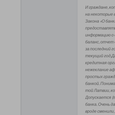
И г
раждане, ко
на некоторые в
Закона «О бан
предоставлять
информацию о 
баланс, отчет 
за последний г
текущий год.Д
кредитная орга
нежеклание аф
простых гражд
банкой. Понима
той Латвии, ко
Допускается (
банка. Очень 
вроде сменили,