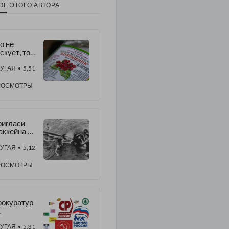
ОЕ ЭТОГО АВТОРА
о не
скует, тот
 пьет
оярышник
УГАЯ
• 5,51
РОСМОТРЫ
игласи
ккейна на
ПА
УГАЯ
• 5,12
РОСМОТРЫ
окуратур
аботилас
свиными
УГАЯ
• 5,31