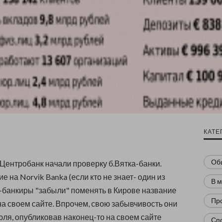
КАТЕ
Об
Центробанк начали проверку б.Вятка-банки.
 на Norvik Banka (если кто не знает- один из
В 
-банкиры "забыли" поменять в Кирове название
Пр
на своем сайте. Впрочем, свою забывчивость они
юля, опубликовав наконец-то на своем сайте
Сп