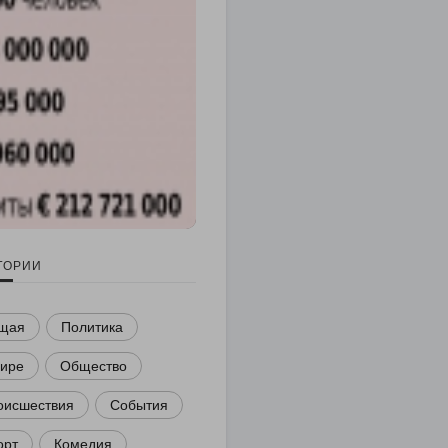
ГОРИИ
щая
Политика
мире
Общество
оисшествия
События
орт
Комедия