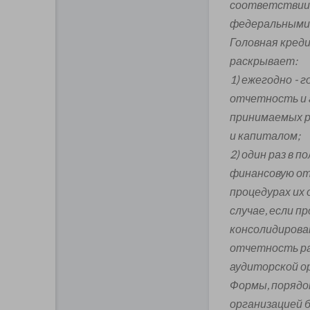
соответствии 
федеральными 
Головная кред
раскрывает:
1) ежегодно -
отчетность и 
принимаемых ри
и капиталом;
2) один раз в 
финансовую от
процедурах их 
случае, если п
консолидирова
отчетность ра
аудиторской о
Формы, порядо
организацией 