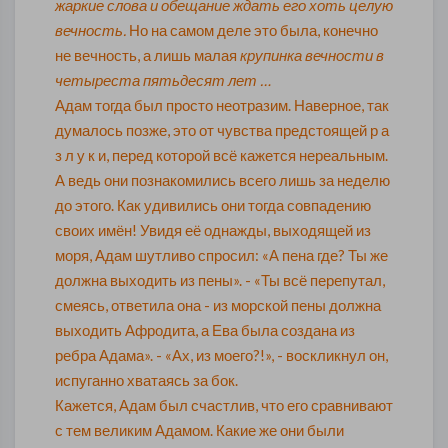
жаркие слова и обещание ждать его хоть целую
вечность.
Но на самом деле это была, конечно
не вечность, а лишь малая
крупинка вечности в
четыреста пятьдесят лет …
Адам тогда был просто неотразим. Наверное, так
думалось позже, это от чувства предстоящей р а
з л у к и, перед которой всё кажется нереальным.
А ведь они познакомились всего лишь за неделю
до этого. Как удивились они тогда совпадению
своих имён! Увидя её однажды, выходящей из
моря, Адам шутливо спросил: «А пена где? Ты же
должна выходить из пены». - «Ты всё перепутал,
смеясь, ответила она - из морской пены должна
выходить Афродита, а Ева была создана из
ребра Адама». - «Ах, из моего?!», - воскликнул он,
испуганно хватаясь за бок.
Кажется, Адам был счастлив, что его сравнивают
с тем великим Адамом. Какие же они были