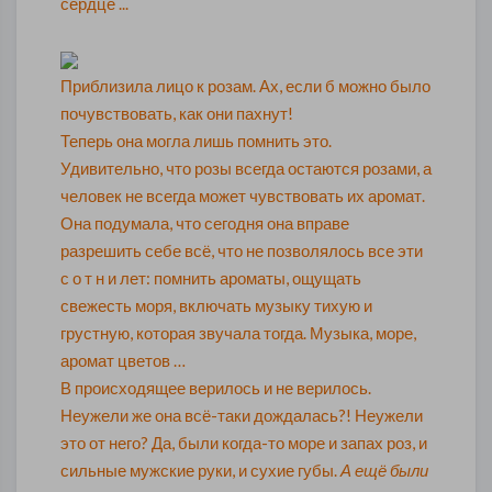
сердце ...
Приблизила лицо к розам.
Ах, если б можно было
почувствовать, как они пахнут!
Теперь она могла лишь помнить это.
Удивительно, что розы всегда остаются розами, а
человек не всегда может чувствовать их аромат.
Она подумала, что сегодня она вправе
разрешить себе всё, что не позволялось все эти
с о т н и лет: помнить ароматы, ощущать
свежесть моря, включать музыку тихую и
грустную, которая звучала тогда. Музыка, море,
аромат цветов …
В происходящее верилось и не верилось.
Неужели же она всё-таки дождалась?! Неужели
это от него? Да, были когда-то море и запах роз, и
сильные мужские руки, и сухие губы.
А ещё были