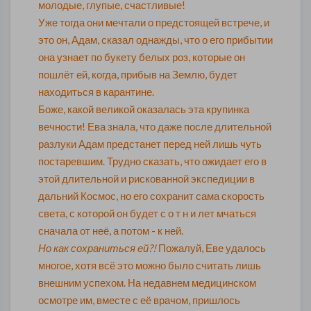
молодые, глупые, счастливые!
Уже тогда они мечтали о предстоящей встрече, и
это он, Адам, сказал однажды, что о его прибытии
она узнает по букету белых роз, которые он
пошлёт ей, когда, прибыв на Землю, будет
находиться в карантине.
Боже, какой великой оказалась эта крупинка
вечности! Ева знала, что даже после длительной
разлуки Адам предстанет перед ней лишь чуть
постаревшим. Трудно сказать, что ожидает его в
этой длительной и рискованной экспедиции в
дальний Космос, но его сохранит сама скорость
света, с которой он будет с о т н и лет мчаться
сначала от неё, а потом - к ней.
Но как сохраниться ей?!
Пожалуй, Еве удалось
многое, хотя всё это можно было считать лишь
внешним успехом. На недавнем медицинском
осмотре им, вместе с её врачом, пришлось