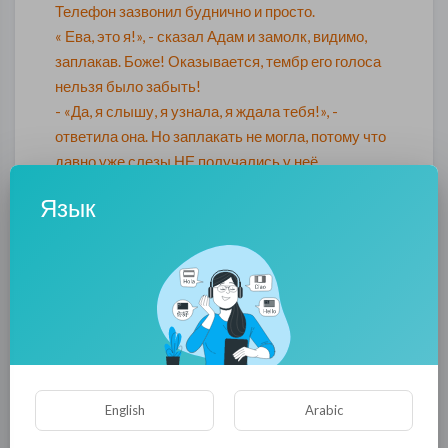
Телефон зазвонил буднично и просто.
« Ева, это я!», - сказал Адам и замолк, видимо,
заплакав. Боже! Оказывается, тембр его голоса
нельзя было забыть!
- «Да, я слышу, я узнала, я ждала тебя!», -
ответила она. Но заплакать не могла, потому что
давно уже слезы НЕ получались у неё.
- «Ева», - сказал Адам, - я боюсь нашей встречи.
Язык
- «Я тоже, - ответила она, - но ведь мы всё равно
должны встретиться».
- «Я могу приехать к тебе уже сегодня вечером», -
сообщил он.
- «Как!?», - удивилась она. – «А карантин?»
Всё изменилось, оказывается, мне карантин НЕ
нужен ...
English
Arabic
Весь вечер Ева не находила места. Она заказала