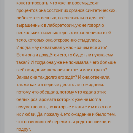
констатировать, что уже на восемьдесят
процентов она состоит из органов синтетических,
либо естественных, но специально для неё
выращенных в лаборатории, уж не говоря о
нескольких «компьютерных вкраплениях» в её
тело, которых она откровенно стыдилась.
Иногда Еву охватывал ужас - зачем всё это?
Если она и дождётся его, то будет ли нужна ему
такая? И тогда она уже не понимала, чего больше
в её ожидании: желания встречи или страха?
Зачем она так долго его ждёт? И она отвечала,
так же как и в первые десять лет ожидания:
потому что обещала, потому что ждала этих
белых роз, аромата которых уже не могла
почувствовать, но которые стали с и м в о л о м
их любви. Да, пожалуй, это ожидание и было тем,
что позволило ей пережить и родственников, и
подруг.