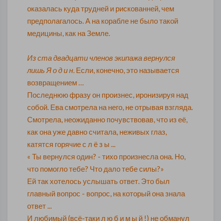
оказалась куда трудней и рискованней, чем
предполагалось. А на корабле не было такой
медицины, как на Земле.
Из ста двадцати членов экипажа вернулся
лишь Я о д и н.
Если, конечно, это называется
возвращением …
Последнюю фразу он произнес, иронизируя над
собой. Ева смотрела на него, не отрывая взгляда.
Смотрела, неожиданно почувствовав, что из её,
как она уже давно считала, неживых глаз,
катятся горячие с л ё з ы ...
« Ты вернулся один? - тихо произнесла она. Но,
что помогло тебе? Что дало тебе силы?»
Ей так хотелось услышать ответ. Это был
главный вопрос - вопрос, на который она знала
ответ ...
И любимый (
всё-таки л ю б и м ы й !) не обманул